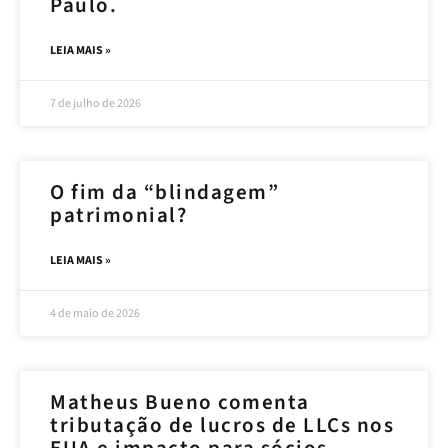
Paulo.
LEIA MAIS »
7 de julho de 2026
O fim da “blindagem”
patrimonial?
LEIA MAIS »
4 de maio de 2026
Matheus Bueno comenta
tributação de lucros de LLCs nos
EUA e impacto para sócios