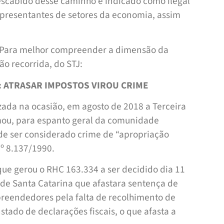
escabido desse caminho é indicado como ilegal
representantes de setores da economia, assim
F? Para melhor compreender a dimensão da
ão recorrida, do STJ:
: ATRASAR IMPOSTOS VIROU CRIME
ada na ocasião, em agosto de 2018 a Terceira
irmou, para espanto geral da comunidade
de ser considerado crime de “apropriação
 nº 8.137/1990.
que gerou o RHC 163.334 a ser decidido dia 11
 de Santa Catarina que afastara sentença de
reendedores pela falta de recolhimento de
tado de declarações fiscais, o que afasta a