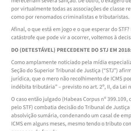
mereceriam severa sanção. De outro, o exagero d
por virtualmente todas as associações de classe 
como por renomados criminalistas e tributaristas.
Afinal, o que está em jogo e o que esperar do ST
catástrofe que pode vir a ocorrer, voltemos à decis
DO (DETESTÁVEL) PRECEDENTE DO STJ EM 2018
Como amplamente noticiado pela mídia especializ
Seção do Superior Tribunal de Justiça (“STJ”) af
jurídica, que o mero não recolhimento de ICMS po
indébita tributária” – previsto no art. 2º, II, da Lei
O caso então julgado (Habeas Corpus nº 399.109, 
pelo STF) combatia decisão do Tribunal de Justiça
absolvição sumária, condenando um casal de emp
ICMS em alguns meses, mesmo tendo o tributo cons