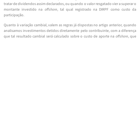
tratar de dividendos assim declarados, ou quando o valor resgatado vier a superar o
montante investido na
offshore
, tal qual registrado na DIRPF como custo da
participação.
Quanto à variação cambial, valem as regras já dispostas no artigo anterior, quando
analisamos investimentos detidos diretamente pelo contribuinte, com a diferença
que tal resultado cambial será calculado sobre o custo de aporte na
offshore
, que
contemplará não apenas a integralização inicial, mas os valores capitalizados
oportunamente, ainda que por reinvestimento de dividendos. Novamente,
propícia a recomendação para que se mantenha controle detalhado de tais
momentos, para que se possa segregar a origem dos recursos entre aqueles
auferidos originariamente em moeda estrangeira e os auferidos originariamente em
Reais.
Direto ao ponto
: Brasileiros que mantém investimentos no exterior por meio de
offshore
devem atentar-se à obrigatoriedade de declaração de tais ativos tanto na
DIRPF como na DCBE anuais. O controle das taxas de câmbio utilizadas nas remessas
e reinvestimentos na entidade é fundamental para a correta aferição do futuro
imposto devido. Se por um lado a
offshore
simplifica o
compliance
fiscal, exigindo
imposto apenas quando há dividendos ou resgate acima do capital registrado como
custo, adiciona-se o trabalho de preparação anua de balanço e demonstrações de
resultado, bem como passa a incidir a tabela progressiva quando da distribuição de
quaisquer dividendos, reservando-se as alíquotas menores de ganho de capital
apenas para quando as ações ou cotas de emissão da própria entidade offshore são
alienadas com ganho.