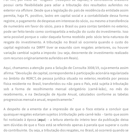
possui certa flexibilidade para adiar a tributação dos resultados auferidos no
exterior via
offshore
. Desde que a legislação do país de residência da entidade assim
permita, haja PL positivo, lastro em capital social e a contabilidade dessa forma
registre, o pagamento de despesas em interesse do sócio, ou mesmo a transferência
de numerário em favor do sócio, para o Brasil ou para contas também no exterior,
pode ser feito tendo como contrapartida a redução do custo do investimento. Isso
seria possível porque o valor daquela forma recebido pelo sócio teria natureza de
resgate do investimento. A tributação no Brasil só ocorreria quando o custo do
capital registrado na DIRPF tiver se exaurido com resgates anteriores, ou houver
variação cambial sujeita a imposto (ou seja, decorrente de investimento realizado
com recursos originariamente auferidos em Reais).
Aqui, chamamos a atenção para a Solução de Consulta 3008/19, cuja ementa assim
afirma: “Devolução de capital, correspondente à participação acionária regularizada
no âmbito do RERCT, de pessoa jurídica situada no exterior, recebida por pessoa
física residente no Brasil, transferidos ou não para o País, está sujeita à tributação
sob a forma de recolhimento mensal obrigatório (carnê-leão), no mês do
recebimento, e na Declaração de Ajuste Anual, calculados conforme as tabelas
progressivas mensal e anual, respectivamente.”
A despeito de a ementa dar a impressão de que o fisco estaria a concluir que
quaisquer resgates estariam sujeitos à tributação pelo carnê-leão – tanto que assim
foi noticiado à época (
aqui
) – a leitura atenta do inteiro teor da publicação deixa
sem dúvidas de que o fisco está se referindo apenas à parcela que superar o custo
do contribuinte. Ou seja, a tributação dos resgates, no Brasil, só ocorrerá quando se