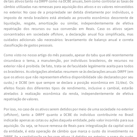
de tais ativos tanto na DIRPF como na DCBE anuais, bem como controlar as taxas de
câmbio utilizadas nas remessas para aquisição dos ativos e os valores reinvestidos
no exterior. No caso de a propriedade ser detida diretamente por indivíduos, o
imposto de renda brasileiro está atrelado ao proveito econômico decorrente de
liquidação, resgate, amortização ou similar, independentemente de efetiva
repatriação dos recursos ou sua conversão em Reais. Caso os ativos sejam
concentrados em sociedade
offshore
, a declaração anual fica simplificada, mas
cuidados adicionais são necessários: levantamento de balanço anual e correta
classificação de gastos pessoais.
Como visto no nosso artigo do mês passado, apesar do tabu que até recentemente
circundava o tema, a manutenção, por indivíduos brasileiros, de recursos no
exterior não é proibida. De fato, trata-se de faculdade legalmente aceita para todos
os brasileiros. As obrigações atreladas resumem-se às declarações anuais DIRPF (em
que os ativos que não representem efetiva disponibilidade são declarados por seu
custo,) e DCBE (em que sempre se declara a posição econômica em 31/dez). Os
efeitos fiscais dos diferentes tipos de rendimento, inclusive o cambial, estarão
atrelados à realização econômica da renda, independentemente de efetiva
repatriação de valores.
Por isso, no caso de os ativos serem detidos por meio de uma sociedade no exterior
(
offshore
), tanto a DIRPF quanto a DCBE do indivíduo contribuinte no Brasil
indicarão apenas as cotas ou ações daquela entidade, pelo valor incorrido para sua
aquisição. Ou seja, se houve remessa de Reais para integralização da capital social
da entidade, é esta operação de câmbio que marca o custo do investimento na
DIRPF. Se a capitalização se fez com ativos já detidos no exterior, a soma do custo