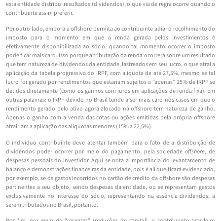
esta entidade distribui resultados (dividendos), o que via de regra ocorre quando o
contribuinte assim preferir.
Por outro lado, embora a offshore permita ao contribuinte adiar o recolhimento do
imposto para o momento em que a renda gerada pelos investimentos é
efetivamente disponibilizada ao sócio, quando tal momento ocorrer o imposto
pode ficar mais caro. Isso porque a tributação da renda ocorrerá sobre um resultado
que tem natureza de dividendos da entidade, lastreados em seu lucro, o que atrai a
aplicação da tabela progressiva do IRPF, com alíquota de até 27,5%, mesmo se tal
lucro foi gerado por rendimentos que estariam sujeitos a “apenas” 15% de IRPF se
detidos diretamente (como os ganhos com juros em aplicações de renda fixa). Em
outras palavras: o IRPF devido no Brasil tende a ser mais caro nos casos em que o
rendimento gerado pelo ativo agora alocado na offshore tem natureza de ganho.
Apenas o ganho com a venda das cotas ou ações emitidas pela própria offshore
atrairiam a aplicação das alíquotas menores (15% a 22,5%).
O indivíduo contribuinte deve atentar também para o fato de a distribuição de
dividendos poder ocorrer por meio do pagamento, pela sociedade
offshore
, de
despesas pessoais do investidor. Aqui se nota a importância do levantamento de
balanço e demonstrações financeiras da entidade, pois é ali que ficará evidenciado,
por exemplo, se os gastos incorridos no cartão de crédito da offshore são despesas
pertinentes a seu objeto, sendo despesas da entidade, ou se representam gastos
exclusivamente no interesse do sócio, representando na essência dividendos, a
serem tributados no Brasil, portanto.
Por fim, por meio de “resgates” (reduções de capital), o contribuinte brasileiro