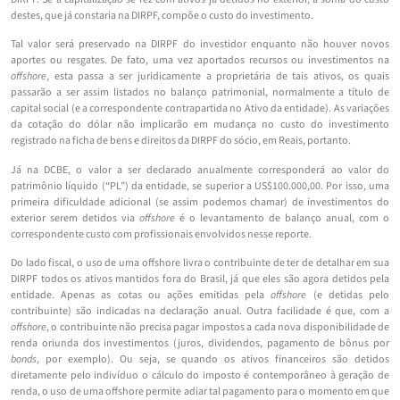
destes, que já constaria na DIRPF, compõe o custo do investimento.
Tal valor será preservado na DIRPF do investidor enquanto não houver novos
aportes ou resgates. De fato, uma vez aportados recursos ou investimentos na
offshore
, esta passa a ser juridicamente a proprietária de tais ativos, os quais
passarão a ser assim listados no balanço patrimonial, normalmente a título de
capital social (e a correspondente contrapartida no Ativo da entidade). As variações
da cotação do dólar não implicarão em mudança no custo do investimento
registrado na ficha de bens e direitos da DIRPF do sócio, em Reais, portanto.
Já na DCBE, o valor a ser declarado anualmente corresponderá ao valor do
patrimônio líquido (“PL”) da entidade, se superior a US$100.000,00. Por isso, uma
primeira dificuldade adicional (se assim podemos chamar) de investimentos do
exterior serem detidos via
offshore
é o levantamento de balanço anual, com o
correspondente custo com profissionais envolvidos nesse reporte.
Do lado fiscal, o uso de uma offshore livra o contribuinte de ter de detalhar em sua
DIRPF todos os ativos mantidos fora do Brasil, já que eles são agora detidos pela
entidade. Apenas as cotas ou ações emitidas pela
offshore
(e detidas pelo
contribuinte) são indicadas na declaração anual. Outra facilidade é que, com a
offshore
, o contribuinte não precisa pagar impostos a cada nova disponibilidade de
renda oriunda dos investimentos (juros, dividendos, pagamento de bônus por
bonds
, por exemplo). Ou seja, se quando os ativos financeiros são detidos
diretamente pelo indivíduo o cálculo do imposto é contemporâneo à geração de
renda, o uso de uma offshore permite adiar tal pagamento para o momento em que