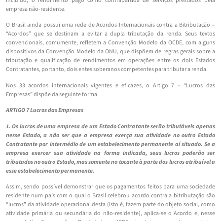
incluído, o rendimento pago como contrapartida de serviços prestados pela
empresa não-residente.
O Brasil ainda possui uma rede de Acordos Internacionais contra a Bitributação –
“Acordos” que se destinam a evitar a dupla tributação da renda. Seus textos
convencionais, comumente, refletem a Convenção Modelo da OCDE, com alguns
dispositivos da Convenção Modelo da ONU, que dispõem de regras gerais sobre a
tributação e qualificação de rendimentos em operações entre os dois Estados
Contratantes, portanto, dois entes soberanos competentes para tributar a renda.
Nos 33 acordos internacionais vigentes e eficazes, o Artigo 7 – “Lucros das
Empresas” dispõe da seguinte forma:
ARTIGO 7 Lucros das Empresas
1. Os lucros de uma empresa de um Estado Contratante serão tributáveis apenas
nesse Estado, a não ser que a empresa exerça sua atividade no outro Estado
Contratante por intermédio de um estabelecimento permanente aí situado. Se a
empresa exercer sua atividade na forma indicada, seus lucros poderão ser
tributados no outro Estado, mas somente no tocante à parte dos lucros atribuível a
esse estabelecimento permanente.
Assim, sendo possível demonstrar que os pagamentos feitos para uma sociedade
residente num país com o qual o Brasil celebrou acordo contra a bitributação são
“lucros” da atividade operacional desta (isto é, fazem parte do objeto social, como
atividade primária ou secundária do não-residente), aplica-se o Acordo e, nesse