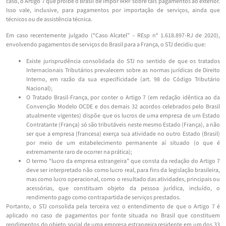
caso, o Artigo 7 que proíbe o Brasil de impor IRRF sobre tais pagamentos ao exterior.
Isso vale, inclusive, para pagamentos por importação de serviços, ainda que
técnicos ou de assistência técnica.
Em caso recentemente julgado (“Caso Alcatel” – REsp nº 1.618.897-RJ de 2020),
envolvendo pagamentos de serviços do Brasil para a França, o STJ decidiu que:
Existe jurisprudência consolidada do STJ no sentido de que os tratados
Internacionais Tributários prevalecem sobre as normas jurídicas de Direito
Interno, em razão da sua especificidade (art. 98 do Código Tributário
Nacional);
O Tratado Brasil-França, por conter o Artigo 7 (em redação idêntica ao da
Convenção Modelo OCDE e dos demais 32 acordos celebrados pelo Brasil
atualmente vigentes) dispõe que os lucros de uma empresa de um Estado
Contratante (França) só são tributáveis neste mesmo Estado (França), a não
ser que a empresa (francesa) exerça sua atividade no outro Estado (Brasil)
por meio de um estabelecimento permanente aí situado (o que é
extremamente raro de ocorrer na prática);
O termo “lucro da empresa estrangeira” que consta da redação do Artigo 7
deve ser interpretado não como lucro real, para fins da legislação brasileira,
mas como lucro operacional, como o resultado das atividades, principais ou
acessórias, que constituam objeto da pessoa jurídica, incluído, o
rendimento pago como contrapartida de serviços prestados.
Portanto, o STJ consolida pela terceira vez o entendimento de que o Artigo 7 é
aplicado no caso de pagamentos por fonte situada no Brasil que constituem
rendimentos do objeto social de uma empresa estrangeira residente em um dos 33