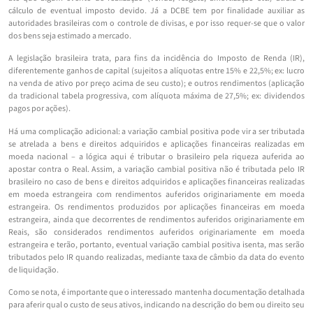
cálculo de eventual imposto devido. Já a DCBE tem por finalidade auxiliar as
autoridades brasileiras com o controle de divisas, e por isso requer-se que o valor
dos bens seja estimado a mercado.
A legislação brasileira trata, para fins da incidência do Imposto de Renda (IR),
diferentemente ganhos de capital (sujeitos a alíquotas entre 15% e 22,5%; ex: lucro
na venda de ativo por preço acima de seu custo); e outros rendimentos (aplicação
da tradicional tabela progressiva, com alíquota máxima de 27,5%; ex: dividendos
pagos por ações).
Há uma complicação adicional: a variação cambial positiva pode vir a ser tributada
se atrelada a bens e direitos adquiridos e aplicações financeiras realizadas em
moeda nacional – a lógica aqui é tributar o brasileiro pela riqueza auferida ao
apostar contra o Real. Assim, a variação cambial positiva não é tributada pelo IR
brasileiro no caso de bens e direitos adquiridos e aplicações financeiras realizadas
em moeda estrangeira com rendimentos auferidos originariamente em moeda
estrangeira. Os rendimentos produzidos por aplicações financeiras em moeda
estrangeira, ainda que decorrentes de rendimentos auferidos originariamente em
Reais, são considerados rendimentos auferidos originariamente em moeda
estrangeira e terão, portanto, eventual variação cambial positiva isenta, mas serão
tributados pelo IR quando realizadas, mediante taxa de câmbio da data do evento
de liquidação.
Como se nota, é importante que o interessado mantenha documentação detalhada
para aferir qual o custo de seus ativos, indicando na descrição do bem ou direito seu