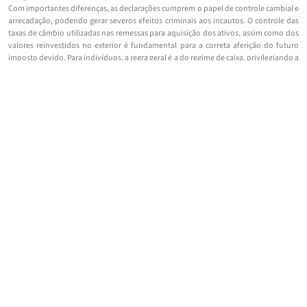
Com importantes diferenças, as declarações cumprem o papel de controle cambial e
arrecadação, podendo gerar severos efeitos criminais aos incautos. O controle das
taxas de câmbio utilizadas nas remessas para aquisição dos ativos, assim como dos
valores reinvestidos no exterior é fundamental para a correta aferição do futuro
imposto devido. Para indivíduos, a regra geral é a do regime de caixa, privilegiando a
chamada capacidade contributiva, mas isso não significaria que o imposto de renda
brasileiro está atrelado à efetiva repatriação dos recursos ou sua conversão em
Reais, bastando a realização do ganho (proveito econômico decorrente de
liquidação, resgate, amortização ou similar).
CATEGORIA:
ARTIGOS
VEJA MAIS >>