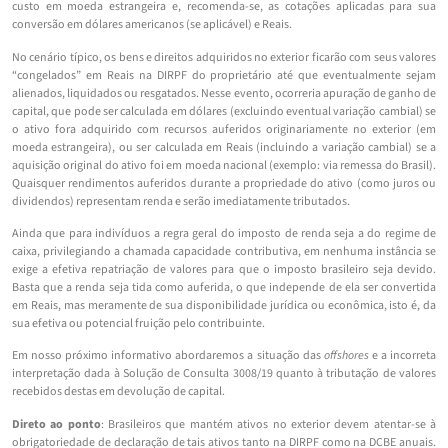
custo em moeda estrangeira e, recomenda-se, as cotações aplicadas para sua
conversão em dólares americanos (se aplicável) e Reais.
No cenário típico, os bens e direitos adquiridos no exterior ficarão com seus valores
“congelados” em Reais na DIRPF do proprietário até que eventualmente sejam
alienados, liquidados ou resgatados. Nesse evento, ocorreria apuração de ganho de
capital, que pode ser calculada em dólares (excluindo eventual variação cambial) se
o ativo fora adquirido com recursos auferidos originariamente no exterior (em
moeda estrangeira), ou ser calculada em Reais (incluindo a variação cambial) se a
aquisição original do ativo foi em moeda nacional (exemplo: via remessa do Brasil).
Quaisquer rendimentos auferidos durante a propriedade do ativo (como juros ou
dividendos) representam renda e serão imediatamente tributados.
Ainda que para indivíduos a regra geral do imposto de renda seja a do regime de
caixa, privilegiando a chamada capacidade contributiva, em nenhuma instância se
exige a efetiva repatriação de valores para que o imposto brasileiro seja devido.
Basta que a renda seja tida como auferida, o que independe de ela ser convertida
em Reais, mas meramente de sua disponibilidade jurídica ou econômica, isto é, da
sua efetiva ou potencial fruição pelo contribuinte.
Em nosso próximo informativo abordaremos a situação das
offshores
e a incorreta
interpretação dada à Solução de Consulta 3008/19 quanto à tributação de valores
recebidos destas em devolução de capital.
Direto ao ponto
: Brasileiros que mantém ativos no exterior devem atentar-se à
obrigatoriedade de declaração de tais ativos tanto na DIRPF como na DCBE anuais.