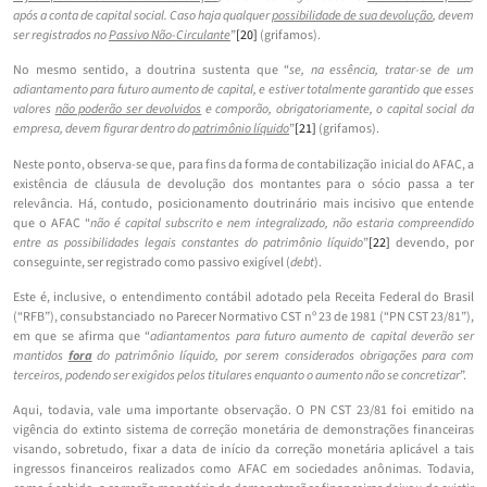
após a conta de capital social. Caso haja qualquer
possibilidade de sua devolução
, devem
ser registrados no
Passivo Não-Circulante
”
[20]
(grifamos).
No mesmo sentido, a doutrina sustenta que “
se, na essência, tratar-se de um
adiantamento para futuro aumento de capital, e estiver totalmente garantido que esses
valores
não poderão ser devolvidos
e comporão, obrigatoriamente, o capital social da
empresa, devem figurar dentro do
patrimônio líquido
”
[21]
(grifamos).
Neste ponto, observa-se que, para fins da forma de contabilização inicial do AFAC, a
existência de cláusula de devolução dos montantes para o sócio passa a ter
relevância. Há, contudo, posicionamento doutrinário mais incisivo que entende
que o AFAC “
não é capital subscrito e nem integralizado, não estaria compreendido
entre as possibilidades legais constantes do patrimônio líquido
”
[22]
devendo, por
conseguinte, ser registrado como passivo exigível (
debt
).
Este é, inclusive, o entendimento contábil adotado pela Receita Federal do Brasil
(“RFB”), consubstanciado no Parecer Normativo CST nº 23 de 1981 (“PN CST 23/81”),
em que se afirma que “
adiantamentos para futuro aumento de capital deverão ser
mantidos
fora
do patrimônio líquido, por serem considerados obrigações para com
terceiros, podendo ser exigidos pelos titulares enquanto o aumento não se concretizar
”.
Aqui, todavia, vale uma importante observação. O PN CST 23/81 foi emitido na
vigência do extinto sistema de correção monetária de demonstrações financeiras
visando, sobretudo, fixar a data de início da correção monetária aplicável a tais
ingressos financeiros realizados como AFAC em sociedades anônimas. Todavia,