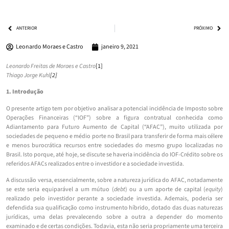
ANTERIOR
PRÓXIMO
Leonardo Moraes e Castro
janeiro 9, 2021
Leonardo Freitas de Moraes e Castro
[1]
Thiago Jorge Kuhl
[2]
1. Introdução
O presente artigo tem por objetivo analisar a potencial incidência de Imposto sobre
Operações Financeiras (“IOF”) sobre a figura contratual conhecida como
Adiantamento para Futuro Aumento de Capital (“AFAC”), muito utilizada por
sociedades de pequeno e médio porte no Brasil para transferir de forma mais célere
e menos burocrática recursos entre sociedades do mesmo grupo localizadas no
Brasil. Isto porque, até hoje, se discute se haveria incidência do IOF-Crédito sobre os
referidos AFACs realizados entre o investidor e a sociedade investida.
A discussão versa, essencialmente, sobre a natureza jurídica do AFAC, notadamente
se este seria equiparável a um mútuo (
debt
) ou a um aporte de capital (
equity
)
realizado pelo investidor perante a sociedade investida. Ademais, poderia ser
defendida sua qualificação como instrumento híbrido, dotado das duas naturezas
jurídicas, uma delas prevalecendo sobre a outra a depender do momento
examinado e de certas condições. Todavia, esta não seria propriamente uma terceira