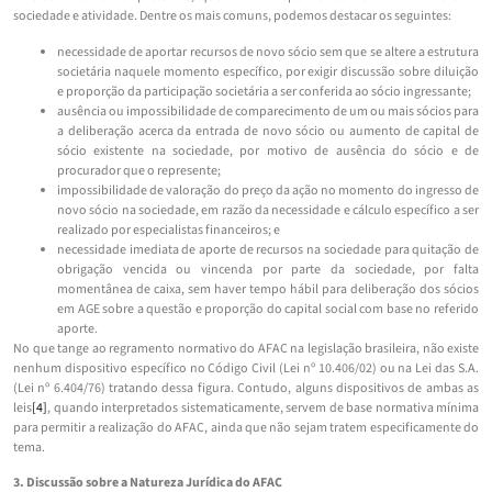
sociedade e atividade. Dentre os mais comuns, podemos destacar os seguintes:
necessidade de aportar recursos de novo sócio sem que se altere a estrutura
societária naquele momento específico, por exigir discussão sobre diluição
e proporção da participação societária a ser conferida ao sócio ingressante;
ausência ou impossibilidade de comparecimento de um ou mais sócios para
a deliberação acerca da entrada de novo sócio ou aumento de capital de
sócio existente na sociedade, por motivo de ausência do sócio e de
procurador que o represente;
impossibilidade de valoração do preço da ação no momento do ingresso de
novo sócio na sociedade, em razão da necessidade e cálculo específico a ser
realizado por especialistas financeiros; e
necessidade imediata de aporte de recursos na sociedade para quitação de
obrigação vencida ou vincenda por parte da sociedade, por falta
momentânea de caixa, sem haver tempo hábil para deliberação dos sócios
em AGE sobre a questão e proporção do capital social com base no referido
aporte.
No que tange ao regramento normativo do AFAC na legislação brasileira, não existe
nenhum dispositivo específico no Código Civil (Lei nº 10.406/02) ou na Lei das S.A.
(Lei nº 6.404/76) tratando dessa figura. Contudo, alguns dispositivos de ambas as
leis
[4]
, quando interpretados sistematicamente, servem de base normativa mínima
para permitir a realização do AFAC, ainda que não sejam tratem especificamente do
tema.
3. Discussão sobre a Natureza Jurídica do AFAC