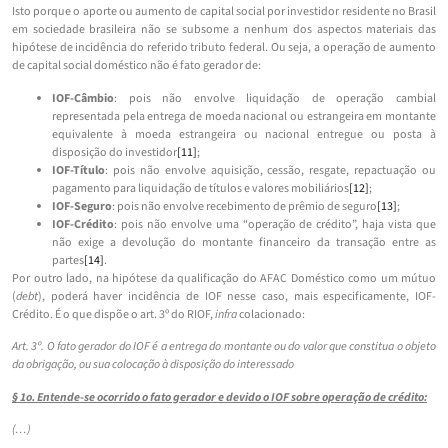
Isto porque o aporte ou aumento de capital social por investidor residente no Brasil
em sociedade brasileira não se subsome a nenhum dos aspectos materiais das
hipótese de incidência do referido tributo federal. Ou seja, a operação de aumento
de capital social doméstico não é fato gerador de:
IOF-Câmbio
: pois não envolve liquidação de operação cambial
representada pela entrega de moeda nacional ou estrangeira em montante
equivalente à moeda estrangeira ou nacional entregue ou posta à
disposição do investidor
[11]
;
IOF-Título
: pois não envolve aquisição, cessão, resgate, repactuação ou
pagamento para liquidação de títulos e valores mobiliários
[12]
;
IOF-Seguro
: pois não envolve recebimento de prêmio de seguro
[13]
;
IOF-Crédito
: pois não envolve uma “operação de crédito”, haja vista que
não exige a devolução do montante financeiro da transação entre as
partes
[14]
.
Por outro lado, na hipótese da qualificação do AFAC Doméstico como um mútuo
(
debt
), poderá haver incidência de IOF nesse caso, mais especificamente, IOF-
Crédito. É o que dispõe o art. 3º do RIOF,
infra
colacionado:
Art. 3º. O fato gerador do IOF é a entrega do montante ou do valor que constitua o objeto
da obrigação, ou sua colocação à disposição do interessado
§ 1o. Entende-se ocorrido o fato gerador e devido o IOF sobre operação de crédito:
(…)