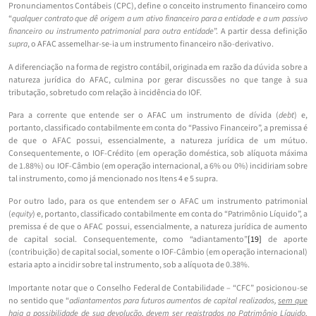
Pronunciamentos Contábeis (CPC), define o conceito instrumento financeiro como
“
qualquer contrato que dê origem a um ativo financeiro para a entidade e a um passivo
financeiro ou instrumento patrimonial para outra entidade
”. A partir dessa definição
supra
, o AFAC assemelhar-se-ia um instrumento financeiro não-derivativo.
A diferenciação na forma de registro contábil, originada em razão da dúvida sobre a
natureza jurídica do AFAC, culmina por gerar discussões no que tange à sua
tributação, sobretudo com relação à incidência do IOF.
Para a corrente que entende ser o AFAC um instrumento de dívida (
debt
) e,
portanto, classificado contabilmente em conta do “Passivo Financeiro”, a premissa é
de que o AFAC possui, essencialmente, a natureza jurídica de um mútuo.
Consequentemente, o IOF-Crédito (em operação doméstica, sob alíquota máxima
de 1.88%) ou IOF-Câmbio (em operação internacional, a 6% ou 0%) incidiriam sobre
tal instrumento, como já mencionado nos Itens 4 e 5 supra.
Por outro lado, para os que entendem ser o AFAC um instrumento patrimonial
(
equity
) e, portanto, classificado contabilmente em conta do “Patrimônio Líquido”, a
premissa é de que o AFAC possui, essencialmente, a natureza jurídica de aumento
de capital social. Consequentemente, como “adiantamento”
[19]
de aporte
(contribuição) de capital social, somente o IOF-Câmbio (em operação internacional)
estaria apto a incidir sobre tal instrumento, sob a alíquota de 0.38%.
Importante notar que o Conselho Federal de Contabilidade – “CFC” posicionou-se
no sentido que “
adiantamentos para futuros aumentos de capital realizados,
sem que
haja a possibilidade de sua devolução
, devem ser registrados no
Patrimônio Líquido
,