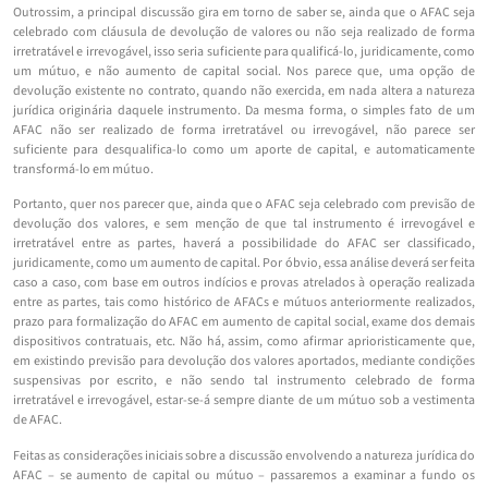
Outrossim, a principal discussão gira em torno de saber se, ainda que o AFAC seja
celebrado com cláusula de devolução de valores ou não seja realizado de forma
irretratável e irrevogável, isso seria suficiente para qualificá-lo, juridicamente, como
um mútuo, e não aumento de capital social. Nos parece que, uma opção de
devolução existente no contrato, quando não exercida, em nada altera a natureza
jurídica originária daquele instrumento. Da mesma forma, o simples fato de um
AFAC não ser realizado de forma irretratável ou irrevogável, não parece ser
suficiente para desqualifica-lo como um aporte de capital, e automaticamente
transformá-lo em mútuo.
Portanto, quer nos parecer que, ainda que o AFAC seja celebrado com previsão de
devolução dos valores, e sem menção de que tal instrumento é irrevogável e
irretratável entre as partes, haverá a possibilidade do AFAC ser classificado,
juridicamente, como um aumento de capital. Por óbvio, essa análise deverá ser feita
caso a caso, com base em outros indícios e provas atrelados à operação realizada
entre as partes, tais como histórico de AFACs e mútuos anteriormente realizados,
prazo para formalização do AFAC em aumento de capital social, exame dos demais
dispositivos contratuais, etc. Não há, assim, como afirmar aprioristicamente que,
em existindo previsão para devolução dos valores aportados, mediante condições
suspensivas por escrito, e não sendo tal instrumento celebrado de forma
irretratável e irrevogável, estar-se-á sempre diante de um mútuo sob a vestimenta
de AFAC.
Feitas as considerações iniciais sobre a discussão envolvendo a natureza jurídica do
AFAC – se aumento de capital ou mútuo – passaremos a examinar a fundo os