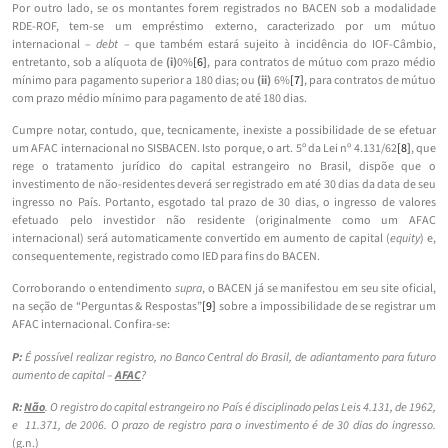
Por outro lado, se os montantes forem registrados no BACEN sob a modalidade
RDE-ROF, tem-se um empréstimo externo, caracterizado por um mútuo
internacional –
debt
– que também estará sujeito à incidência do IOF-Câmbio,
entretanto, sob a alíquota de
(i)
0%
[6]
, para contratos de mútuo com prazo médio
mínimo para pagamento superior a 180 dias; ou
(ii)
6%
[7]
, para contratos de mútuo
com prazo médio mínimo para pagamento de até 180 dias.
Cumpre notar, contudo, que, tecnicamente, inexiste a possibilidade de se efetuar
um AFAC internacional no SISBACEN. Isto porque, o art. 5º da Lei nº 4.131/62
[8]
, que
rege o tratamento jurídico do capital estrangeiro no Brasil, dispõe que o
investimento de não-residentes deverá ser registrado em até 30 dias da data de seu
ingresso no País. Portanto, esgotado tal prazo de 30 dias, o ingresso de valores
efetuado pelo investidor não residente (originalmente como um AFAC
internacional) será automaticamente convertido em aumento de capital (
equity
) e,
consequentemente, registrado como IED para fins do BACEN.
Corroborando o entendimento
supra
, o BACEN já se manifestou em seu site oficial,
na seção de “Perguntas & Respostas”
[9]
sobre a impossibilidade de se registrar um
AFAC internacional. Confira-se:
P:
É possível realizar registro, no Banco Central do Brasil, de adiantamento para futuro
aumento de capital –
AFAC
?
R:
Não
. O registro do capital estrangeiro no País é disciplinado pelas Leis 4.131, de 1962,
e 11.371, de 2006. O prazo de registro para o investimento é de 30 dias do ingresso.
(g.n.)