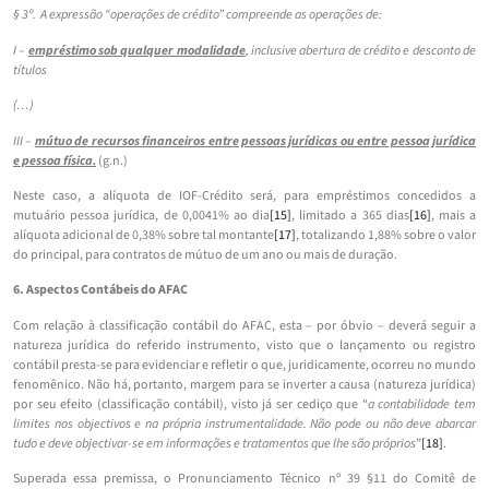
§ 3º. A expressão “operações de crédito” compreende as operações de:
I –
empréstimo sob qualquer modalidade
, inclusive abertura de crédito e desconto de
títulos
(…)
III –
mútuo de recursos financeiros entre pessoas jurídicas ou entre pessoa jurídica
e pessoa física.
(g.n.)
Neste caso, a alíquota de IOF-Crédito será, para empréstimos concedidos a
mutuário pessoa jurídica, de 0,0041% ao dia
[15]
, limitado a 365 dias
[16]
, mais a
alíquota adicional de 0,38% sobre tal montante
[17]
, totalizando 1,88% sobre o valor
do principal, para contratos de mútuo de um ano ou mais de duração.
6. Aspectos Contábeis do AFAC
Com relação à classificação contábil do AFAC, esta – por óbvio – deverá seguir a
natureza jurídica do referido instrumento, visto que o lançamento ou registro
contábil presta-se para evidenciar e refletir o que, juridicamente, ocorreu no mundo
fenomênico. Não há, portanto, margem para se inverter a causa (natureza jurídica)
por seu efeito (classificação contábil), visto já ser cediço que “
a contabilidade tem
limites nos objectivos e na própria instrumentalidade. Não pode ou não deve abarcar
tudo e deve objectivar-se em informações e tratamentos que lhe são próprios
”
[18]
.
Superada essa premissa, o Pronunciamento Técnico nº 39 §11 do Comitê de