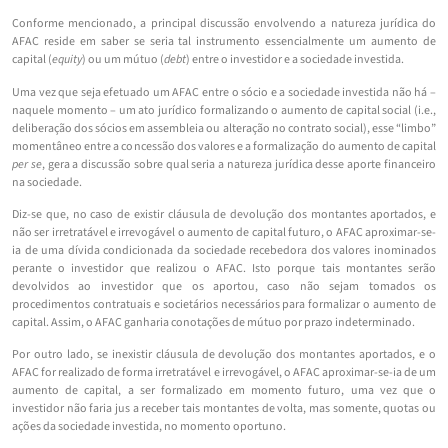
Conforme mencionado, a principal discussão envolvendo a natureza jurídica do
AFAC reside em saber se seria tal instrumento essencialmente um aumento de
capital (
equity
) ou um mútuo (
debt
) entre o investidor e a sociedade investida.
Uma vez que seja efetuado um AFAC entre o sócio e a sociedade investida não há –
naquele momento – um ato jurídico formalizando o aumento de capital social (i.e.,
deliberação dos sócios em assembleia ou alteração no contrato social), esse “limbo”
momentâneo entre a concessão dos valores e a formalização do aumento de capital
per se
, gera a discussão sobre qual seria a natureza jurídica desse aporte financeiro
na sociedade.
Diz-se que, no caso de existir cláusula de devolução dos montantes aportados, e
não ser irretratável e irrevogável o aumento de capital futuro, o AFAC aproximar-se-
ia de uma dívida condicionada da sociedade recebedora dos valores inominados
perante o investidor que realizou o AFAC. Isto porque tais montantes serão
devolvidos ao investidor que os aportou, caso não sejam tomados os
procedimentos contratuais e societários necessários para formalizar o aumento de
capital. Assim, o AFAC ganharia conotações de mútuo por prazo indeterminado.
Por outro lado, se inexistir cláusula de devolução dos montantes aportados, e o
AFAC for realizado de forma irretratável e irrevogável, o AFAC aproximar-se-ia de um
aumento de capital, a ser formalizado em momento futuro, uma vez que o
investidor não faria jus a receber tais montantes de volta, mas somente, quotas ou
ações da sociedade investida, no momento oportuno.