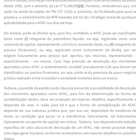
como é sabido, a correção monetária de demonstrações financeiras deixou de existir
desde 1996, com o advento da Lei nº 9.249/95
[23]
. Portanto, entendemos que, em
razão da perda de objeto do PN CST 23/81 e, portanto, da finalidade para qual se
prestava, o entendimento da RFB baseado em tal ato infralegal carece de qualquer
aplicabilidade para o AFAC nos dias de hoje.
Em síntese, pode-se afirmar que, para fins contábeis, o AFAC pode ser classificado
tanto como
(i)
integrante do patrimônio líquido, ou seja, registrado como uma
subconta de capital, representando um futuro aumento deste; ou
(ii)
integrante do
passivo (financeiro), ou seja, registrado como instrumento de dívida, por ser
exigível futuramente pela pessoa que aportou tais recursos, representando –
essencialmente – um mútuo. Caso haja previsão de devolução dos montantes
aportados como AFAC, o entendimento contábil prevalecente é de que devem ser
classificados no passivo financeiro, ou seja, parte-se da premissa de que o negócio
jurídico realizado entre investidor e sociedade investida seria um mútuo.
Todavia, a questão da existência de cláusula prevendo a possibilidade de devolução
dos montantes aportados como AFAC, para fins da determinação da forma de
contabilização destes, deve ser analisada em maiores detalhes, especificamente a
depender do caso. A razão para tal é que a forma de contabilização do AFAC
depende de sua natureza jurídica que, por sua vez, dependerá da existência de
termo ou condição que possa vir a transformar, futuramente, tal instrumento
(tipicamente um aporte de capital) em mútuo. Todavia, isso dependerá da redação
específica de cada cláusula de devolução de um AFAC, não sendo possível eleger
uma regra geral imutável, conforme analisaremos em maiores detalhes no próximo
tópico.