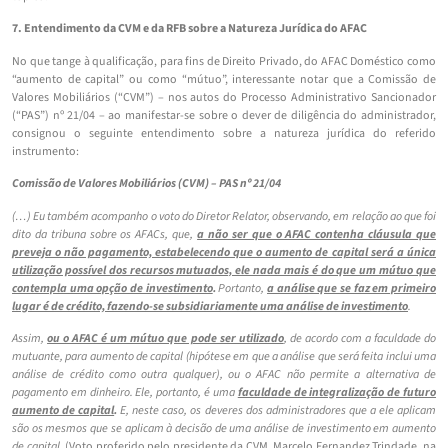
7. Entendimento da CVM e da RFB sobre a Natureza Jurídica do AFAC
No que tange à qualificação, para fins de Direito Privado, do AFAC Doméstico como
“aumento de capital” ou como “mútuo”, interessante notar que a Comissão de
Valores Mobiliários (“CVM”) – nos autos do Processo Administrativo Sancionador
(“PAS”) nº 21/04 – ao manifestar-se sobre o dever de diligência do administrador,
consignou o seguinte entendimento sobre a natureza jurídica do referido
instrumento:
Comissão de Valores Mobiliários (CVM) – PAS nº 21/04
(…) Eu também acompanho o voto do Diretor Relator, observando, em relação ao que foi
dito da tribuna sobre os AFACs, que,
a não ser que o AFAC contenha cláusula que
preveja o não pagamento, estabelecendo que o aumento de capital será a única
utilização possível dos recursos mutuados, ele nada mais é do que um mútuo que
contempla uma opção de investimento
.
Portanto,
a análise que se faz em primeiro
lugar é de crédito, fazendo-se subsidiariamente uma análise de investimento
.
Assim,
ou o AFAC é um mútuo que pode ser utilizado
, de acordo com a faculdade do
mutuante, para aumento de capital (hipótese em que a análise que será feita inclui uma
análise de crédito como outra qualquer), ou o AFAC não permite a alternativa de
pagamento em dinheiro. Ele, portanto, é uma
faculdade de integralização de futuro
aumento de capital
.
E, neste caso, os deveres dos administradores que a ele aplicam
são os mesmos que se aplicam à decisão de uma análise de investimento em aumento
de capital.
(Voto proferido pelo presidente da CVM, Marcelo Fernandez Trindade, na