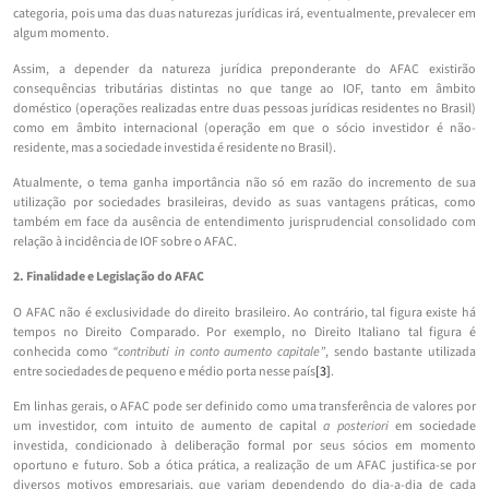
categoria, pois uma das duas naturezas jurídicas irá, eventualmente, prevalecer em
algum momento.
Assim, a depender da natureza jurídica preponderante do AFAC existirão
consequências tributárias distintas no que tange ao IOF, tanto em âmbito
doméstico (operações realizadas entre duas pessoas jurídicas residentes no Brasil)
como em âmbito internacional (operação em que o sócio investidor é não-
residente, mas a sociedade investida é residente no Brasil).
Atualmente, o tema ganha importância não só em razão do incremento de sua
utilização por sociedades brasileiras, devido as suas vantagens práticas, como
também em face da ausência de entendimento jurisprudencial consolidado com
relação à incidência de IOF sobre o AFAC.
2. Finalidade e Legislação do AFAC
O AFAC não é exclusividade do direito brasileiro. Ao contrário, tal figura existe há
tempos no Direito Comparado. Por exemplo, no Direito Italiano tal figura é
conhecida como
“contributi in conto aumento capitale”
, sendo bastante utilizada
entre sociedades de pequeno e médio porta nesse país
[3]
.
Em linhas gerais, o AFAC pode ser definido como uma transferência de valores por
um investidor, com intuito de aumento de capital
a posteriori
em sociedade
investida, condicionado à deliberação formal por seus sócios em momento
oportuno e futuro. Sob a ótica prática, a realização de um AFAC justifica-se por
diversos motivos empresariais, que variam dependendo do dia-a-dia de cada