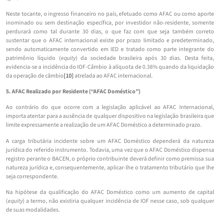
Neste tocante, o ingresso financeiro no país, efetuado como AFAC ou como aporte
inominado ou sem destinação específica, por investidor não-residente, somente
perdurará como tal durante 30 dias, o que faz com que seja também correto
sustentar que o AFAC internacional existe por prazo limitado e predeterminado,
sendo automaticamente convertido em IED e tratado como parte integrante do
patrimônio líquido (
equity
) da sociedade brasileira após 30 dias. Desta feita,
evidencia-se a incidência do IOF-Câmbio à alíquota de 0.38% quando da liquidação
da operação de câmbio
[10]
atrelada ao AFAC internacional.
5. AFAC Realizado por Residente (“AFAC Doméstico”)
Ao contrário do que ocorre com a legislação aplicável ao AFAC Internacional,
importa atentar para a ausência de qualquer dispositivo na legislação brasileira que
limite expressamente a realização de um AFAC Doméstico a determinado prazo.
A carga tributária incidente sobre um AFAC Doméstico dependerá da natureza
jurídica do referido instrumento. Todavia, uma vez que o AFAC Doméstico dispensa
registro perante o BACEN, o próprio contribuinte deverá definir como premissa sua
natureza jurídica e, consequentemente, aplicar-lhe o tratamento tributário que lhe
seja correspondente.
Na hipótese da qualificação do AFAC Doméstico como um aumento de capital
(
equity
) a termo, não existiria qualquer incidência de IOF nesse caso, sob qualquer
de suas modalidades.