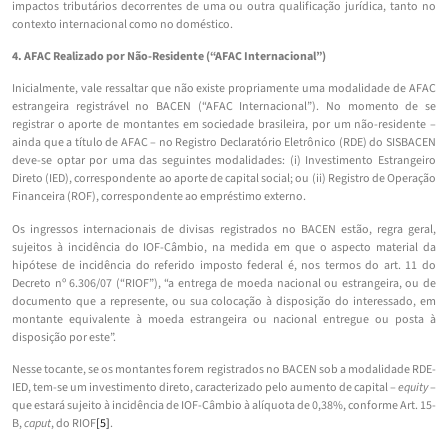
impactos tributários decorrentes de uma ou outra qualificação jurídica, tanto no
contexto internacional como no doméstico.
4. AFAC Realizado por Não-Residente (“AFAC Internacional”)
Inicialmente, vale ressaltar que não existe propriamente uma modalidade de AFAC
estrangeira registrável no BACEN (“AFAC Internacional”). No momento de se
registrar o aporte de montantes em sociedade brasileira, por um não-residente –
ainda que a título de AFAC – no Registro Declaratório Eletrônico (RDE) do SISBACEN
deve-se optar por uma das seguintes modalidades: (i) Investimento Estrangeiro
Direto (IED), correspondente ao aporte de capital social; ou (ii) Registro de Operação
Financeira (ROF), correspondente ao empréstimo externo.
Os ingressos internacionais de divisas registrados no BACEN estão, regra geral,
sujeitos à incidência do IOF-Câmbio, na medida em que o aspecto material da
hipótese de incidência do referido imposto federal é, nos termos do art. 11 do
Decreto nº 6.306/07 (“RIOF”), “a entrega de moeda nacional ou estrangeira, ou de
documento que a represente, ou sua colocação à disposição do interessado, em
montante equivalente à moeda estrangeira ou nacional entregue ou posta à
disposição por este”.
Nesse tocante, se os montantes forem registrados no BACEN sob a modalidade RDE-
IED, tem-se um investimento direto, caracterizado pelo aumento de capital –
equity
–
que estará sujeito à incidência de IOF-Câmbio à alíquota de 0,38%, conforme Art. 15-
B,
caput
, do RIOF
[5]
.