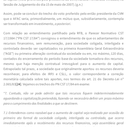
Sessão de Julgamento do dia 15 de maio de 2007).(g.n.)
Assim, pode-se concluir do trecho do voto proferido pelo então presidente da CVM
que o AFAC seria, primordialmente, um mútuo que, subsidiariamente, contempla
ser transformado em investimento,
a posteriori
.
Com relação ao entendimento partilhado pela RFB, o Parecer Normativo CST
17/1984 (“PN CST 17/84”) consignou o entendimento de que os adiantamentos de
recursos financeiros, sem remuneração, para sociedade coligada, interligada e
controlada deverão ser capitalizados na primeira Assembleia Geral Extraordinária
(“AGE”) ou primeira alteração contratual da sociedade ou em, no máximo, 120 dias,
contados do encerramento do período-base da sociedade tomadora dos recursos,
mesmo que haja menção contratual irrevogável para o aumento de capital.
Extrapolado tal prazo, a sociedade que originalmente aportou os recursos deveria
reconhecer, para efeitos de IRPJ e CSLL, o valor correspondente a correção
monetária calculada sobre tais aportes, nos termos do art. 21 do Decreto-Lei nº
2.065/83
[24]
. Vejamos os trechos do PN CST 17/84 em exame:
“7. Contudo, não se pode admitir que tais recursos fiquem indeterminadamente
aguardando a capitalização pretendida, fazendo-se necessário definir um prazo máximo
para o cumprimento das finalidades a que se destinem.
7.1 Entendemos como razoável que o aumento de capital seja realizado por ocasião do
primeiro ato formal da sociedade coligada, interligada ou controlada, que ocorra
imediatamente após o recebimento dos recursos financeiros, seja assembleia geral