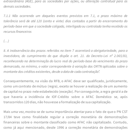
extraordinária (AGE), para as sociedades por ações, ou alteração contratual para as
demais sociedades.
7.1.1 Não ocorrendo um daqueles eventos previstos em 7.1, o prazo máximo de
tolerância será de até 120 (cento e vinte) dias contados a partir do encerramento do
período-base em que a sociedade coligada, interligada ou controlada tenha recebido os
recursos financeiros
(…)
8. A inobservância dos prazos referidos no item 7 acarretará a obrigatoriedade, para a
investidora, do cumprimento do que dispõe o art. 21. do Decreto-Lei nº 2.065/83,
reconhecendo na determinação do lucro real do período-base do vencimento do prazo
demarcado, no mínimo, o valor correspondente à variação das ORTN aplicadas sobre o
montante dos créditos existentes, desde a data de cada contratação”.
Consequentemente, na visão da RFB, o AFAC deve ser qualificado, juridicamente,
como um contrato de mútuo (regra), exceto se houver a realização de um aumento
de capital no prazo nele estabelecido (exceção). Por conseguinte, a regra geral é a de
que haveria a incidência de IOF-Crédito sobre o AFAC Doméstico se, após
transcorridos 120 dias, não houvesse a formalização de sua capitalização.
Mais uma vez, mostra-se de suma importância atentar para o fato de que o PN CST
17/84 teve como finalidade regular a correção monetária de demonstrações
financeiras sobre o montante classificado como AFAC não capitalizado. Contudo,
como já aqui mencionado, desde 1996 a correção monetária de demonstrações