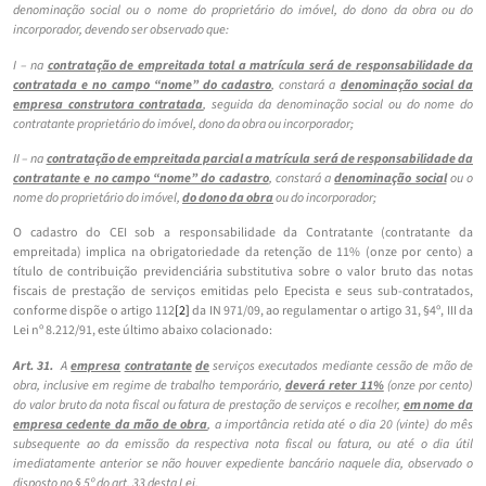
denominação social ou o nome do proprietário do imóvel, do dono da obra ou do
incorporador, devendo ser observado que:
I – na
contratação de empreitada total a matrícula será de responsabilidade da
contratada e no campo “nome” do cadastro
, constará a
denominação social da
empresa construtora contratada
, seguida da denominação social ou do nome do
contratante proprietário do imóvel, dono da obra ou incorporador;
II – na
contratação de empreitada parcial a matrícula será de responsabilidade da
contratante e no campo “nome” do cadastro
, constará a
denominação social
ou o
nome do proprietário do imóvel,
do dono da obra
ou do incorporador;
O cadastro do CEI sob a responsabilidade da Contratante (contratante da
empreitada) implica na obrigatoriedade da retenção de 11% (onze por cento) a
título de contribuição previdenciária substitutiva sobre o valor bruto das notas
fiscais de prestação de serviços emitidas pelo Epecista e seus sub-contratados,
conforme dispõe o artigo 112
[2]
da IN 971/09, ao regulamentar o artigo 31, §4º, III da
Lei nº 8.212/91, este último abaixo colacionado:
Art. 31.
A
empresa
contratante
de
serviços executados mediante cessão de mão de
obra, inclusive em regime de trabalho temporário,
deverá reter 11%
(onze por cento)
do valor bruto da nota fiscal ou fatura de prestação de serviços e recolher,
em nome da
empresa cedente da mão de obra
, a importância retida até o dia 20 (vinte) do mês
subsequente ao da emissão da respectiva nota fiscal ou fatura, ou até o dia útil
imediatamente anterior se não houver expediente bancário naquele dia, observado o
disposto no § 5º do art. 33 desta Lei.