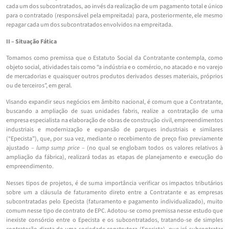
cada um dos subcontratados, ao invés da realização de um pagamento total e único
para o contratado (responsável pela empreitada) para, posteriormente, ele mesmo
repagar cada um dos subcontratados envolvidos na empreitada.
II – Situação Fática
Tomamos como premissa que o Estatuto Social da Contratante contempla, como
objeto social, atividades tais como “a indústria e o comércio, no atacado e no varejo
de mercadorias e quaisquer outros produtos derivados desses materiais, próprios
ou de terceiros”, em geral.
Visando expandir seus negócios em âmbito nacional, é comum que a Contratante,
buscando a ampliação de suas unidades fabris, realize a contratação de uma
empresa especialista na elaboração de obras de construção civil, empreendimentos
industriais e modernização e expansão de parques industriais e similares
(“Epecista”), que, por sua vez, mediante o recebimento de preço fixo previamente
ajustado –
lump sump price
– (no qual se englobam todos os valores relativos à
ampliação da fábrica), realizará todas as etapas de planejamento e execução do
empreendimento.
Nesses tipos de projetos, é de suma importância verificar os impactos tributários
sobre um a cláusula de faturamento direto entre a Contratante e as empresas
subcontratadas pelo Epecista (faturamento e pagamento individualizado), muito
comum nesse tipo de contrato de EPC. Adotou-se como premissa nesse estudo que
inexiste consórcio entre o Epecista e os subcontratados, tratando-se de simples