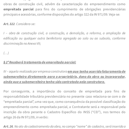
obras de construção civil, advêm da caracterização do empreendimento como
empreitada parcial
para fins do cumprimento de obrigações previdenciárias
principais e acessórias, conforme disposições do artigo 322 da IN 971/09. Veja-se:
Art. 322
. Considera-se:
I – obra de construção civil, a construção, a demolição, a reforma, a ampliação de
edificação ou qualquer outra benfeitoria agregada ao solo ou ao subsolo, conforme
discriminação no Anexo VII;
(…)
§ 2º Receberá tratamento de empreitada parcial:
IV – aquela realizada por empresa construtora
em que tenha ocorrido faturamento de
subempreiteira diretamente para o proprietário, dono da obra ou incorporador,
ainda que a subempreiteira tenha sido contratada pela construtora.
Por conseguinte, a importância do conceito de empreitada para fins de
responsabilidade tributária previdenciária no presente caso relaciona-se com o de
“empreitada parcial”, uma vez que, como consequência da possível classificação do
empreendimento como empreitada parcial, a Contratante será a responsável pela
inscrição da obra perante o Cadastro Específico do INSS (“CEI”), nos termos do
artigo 26 da IN 971/09,
in verbis
:
Art. 26
. No ato do cadastramento da obra, no campo “nome” do cadastro, será inserida a