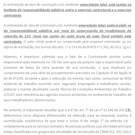
A contratação de obra de construção civil, mediante
empreitada total, está sujeita ao
instituto da responsabilidade solidária entre a empresa contratante e a empresa
contratada
.
A contratante de obra de construção civil, mediante
empreitada total, poderá elidir-se
da responsabilidade solidária por meio da comprovação do recolhimento da
retenção de 11% (onze por cento) do valor bruto da nota fiscal emitida pela
contratada.
O valor retido poderá ser compensado pela empresa contratada, ou ser
objeto de restituição, nos termos dos arts. 17 a 19 e 60 da IN RFB nº 1.300, de 2012.
(g.n.)
Ademais, é imperioso salientar que o fato de a Contratante constar como
responsável pela matrícula no CEI faz com que ela própria seja a responsável pelo
processo de baixa da obra quando de sua conclusão, o que implicará no
cumprimento de uma série de procedimentos previstos no Capitulo VI da Seção III
da IN 971/09, durante e após a execução da mesma, tais como: comunicar ao INSS
acidente de trabalho ocorrido com segurado empregado e trabalhador avulso;
elaborar e manter atualizado Laudo Técnico de Condições Ambientais do Trabalho
(LTCAT) com referência aos agentes nocivos existentes no ambiente de trabalho de
seus trabalhadores; dentre outros.
No entanto, é importante ressaltar que o § 6º do art. 7º da Lei nº 12.546 de 2011
[3]
,
determinou nova alíquota diferenciada de retenção para as empresas sujeitas à
contribuição substitutiva de que trata o inciso IV do artigo 7º da referida Lei –
notadamente para os serviços tomados de pessoas jurídicas cuja atividade principal
esteja classificada nos grupos das atividades de construção da CNAE 412, 432, 433 e