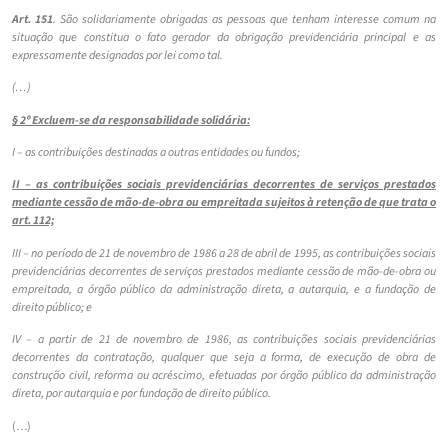
Art. 151
. São solidariamente obrigadas as pessoas que tenham interesse comum na
situação que constitua o fato gerador da obrigação previdenciária principal e as
expressamente designadas por lei como tal.
(…)
§ 2º Excluem-se da responsabilidade solidária:
I – as contribuições destinadas a outras entidades ou fundos;
II – as contribuições sociais previdenciárias decorrentes de serviços prestados
mediante cessão de mão-de-obra ou empreitada sujeitos à retenção de que trata o
art. 112;
III – no período de 21 de novembro de 1986 a 28 de abril de 1995, as contribuições sociais
previdenciárias decorrentes de serviços prestados mediante cessão de mão-de-obra ou
empreitada, a órgão público da administração direta, a autarquia, e a fundação de
direito público; e
IV – a partir de 21 de novembro de 1986, as contribuições sociais previdenciárias
decorrentes da contratação, qualquer que seja a forma, de execução de obra de
construção civil, reforma ou acréscimo, efetuadas por órgão público da administração
direta, por autarquia e por fundação de direito público.
(…)