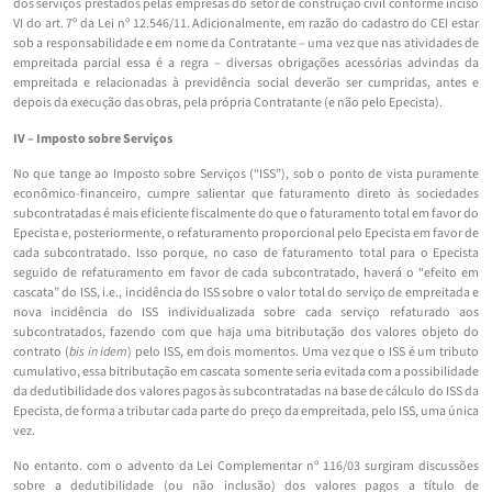
dos serviços prestados pelas empresas do setor de construção civil conforme inciso
VI do art. 7º da Lei nº 12.546/11. Adicionalmente, em razão do cadastro do CEI estar
sob a responsabilidade e em nome da Contratante – uma vez que nas atividades de
empreitada parcial essa é a regra – diversas obrigações acessórias advindas da
empreitada e relacionadas à previdência social deverão ser cumpridas, antes e
depois da execução das obras, pela própria Contratante (e não pelo Epecista).
IV – Imposto sobre Serviços
No que tange ao Imposto sobre Serviços (“ISS”), sob o ponto de vista puramente
econômico-financeiro, cumpre salientar que faturamento direto às sociedades
subcontratadas é mais eficiente fiscalmente do que o faturamento total em favor do
Epecista e, posteriormente, o refaturamento proporcional pelo Epecista em favor de
cada subcontratado. Isso porque, no caso de faturamento total para o Epecista
seguido de refaturamento em favor de cada subcontratado, haverá o “efeito em
cascata” do ISS, i.e., incidência do ISS sobre o valor total do serviço de empreitada e
nova incidência do ISS individualizada sobre cada serviço refaturado aos
subcontratados, fazendo com que haja uma bitributação dos valores objeto do
contrato (
bis in idem
) pelo ISS, em dois momentos. Uma vez que o ISS é um tributo
cumulativo, essa bitributação em cascata somente seria evitada com a possibilidade
da dedutibilidade dos valores pagos às subcontratadas na base de cálculo do ISS da
Epecista, de forma a tributar cada parte do preço da empreitada, pelo ISS, uma única
vez.
No entanto. com o advento da Lei Complementar nº 116/03 surgiram discussões
sobre a dedutibilidade (ou não inclusão) dos valores pagos a título de