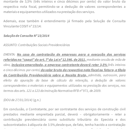
montante de 3,5% (três inteiros e cinco décimos por cento) do valor bruto da
respectiva nota fiscal, permitindo-se a dedução de valores correspondentes a
materiais e equipamentos utilizados na prestação dos serviços.
Ademais, esse também é entendimento já firmado pela Solução de Consulta
Vinculante COSIT nº 23/14:
Solução de Consulta Nº 23/2014
ASSUNTO: Contribuições Sociais Previdenciárias
EMENTA:
No caso de contratação de empresas para a execução dos serviços
referidos no “caput” do art. 7º da Lei nº 12.546, de 2011,
mediante cessão de mão de
obra,
inclusive empreitada, a empresa contratante deverá reter 3,5%
(três inteiros
e cinco décimos por cento)
do valor bruto da respectiva nota fiscal ou fatura, a título
de Contribuição Previdenciária sobre a Receita Bruta,
admitida, outrossim, para
efeito da apuração da base de cálculo da retenção, a dedução de valores
correspondentes a materiais e equipamentos utilizados na prestação dos serviços, nos
termos dos arts. 121 a 123 da Instrução Normativa RFB nº 971, de 2009.
(DOU de 27/01/2014)
(g.n.)
Em conclusão
, a
Contratante, por ser contratante dos serviços de construção civil
prestados mediante empreitada parcial, deverá – obrigatoriamente – reter a
contribuição previdenciária como substituto tributário do Epecista e dos
subcontratados à alíquota de 3.5%,desde que, de fato, tenha havido a contratação