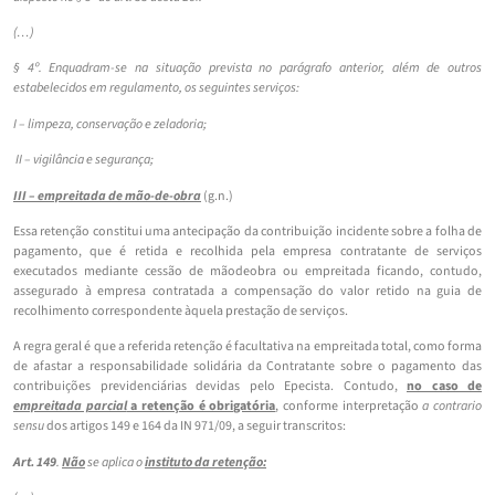
(…)
§ 4º. Enquadram-se na situação prevista no parágrafo anterior, além de outros
estabelecidos em regulamento, os seguintes serviços:
I – limpeza, conservação e zeladoria;
II – vigilância e segurança;
III – empreitada de mão-de-obra
(g.n.)
Essa retenção constitui uma antecipação da contribuição incidente sobre a folha de
pagamento, que é retida e recolhida pela empresa contratante de serviços
executados mediante cessão de mão­de­obra ou empreitada ficando, contudo,
assegurado à empresa contratada a compensação do valor retido na guia de
recolhimento correspondente àquela prestação de serviços.
A regra geral é que a referida retenção é facultativa na empreitada total, como forma
de afastar a responsabilidade solidária da Contratante sobre o pagamento das
contribuições previdenciárias devidas pelo Epecista. Contudo,
no caso de
empreitada parcial
a retenção é obrigatória
, conforme interpretação
a contrario
sensu
dos artigos 149 e 164 da IN 971/09, a seguir transcritos:
Art. 149
.
Não
se aplica o
instituto da retenção: