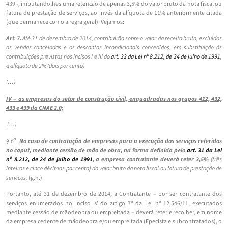
439 -, imputando­lhes uma retenção de apenas 3,5% do valor bruto da nota fiscal ou
fatura de prestação de serviços, ao invés da alíquota de 11% anteriormente citada
(que permanece como a regra geral). Vejamos:
Art. 7.
Até 31 de dezembro de 2014, contribuirão sobre o valor da receita bruta, excluídas
as vendas canceladas e os descontos incondicionais concedidos, em substituição às
contribuições previstas nos incisos I e III do
art. 22 da Lei nº 8.212, de 24 de julho de 1991
,
à alíquota de 2% (dois por cento)
(…)
IV – as empresas do setor de construção civil, enquadradas nos grupos 412, 432,
433 e 439 da CNAE 2.0;
(…)
o
§ 6
No caso de contratação de empresas para a execução dos serviços referidos
no
caput, mediante cessão de mão de obra, na forma definida pelo
art. 31 da Lei
o
n
8.212, de 24 de julho de 1991
, a empresa contratante deverá reter 3,5%
(três
inteiros e cinco décimos por cento) do valor bruto da nota fiscal ou fatura de prestação de
serviços.
(g.n.)
Portanto, até 31 de dezembro de 2014, a Contratante – por ser contratante dos
serviços enumerados no inciso IV do artigo 7º da Lei nº 12.546/11, executados
mediante cessão de mão­de­obra ou empreitada – deverá reter e recolher, em nome
da empresa cedente de mão­de­obra e/ou empreitada (Epecista e subcontratados), o