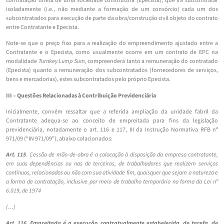
contratação direta de uma sociedade construtora (Epecista), que irá subcontratar
isoladamente (i.e., não mediante a formação de um consórcio) cada um dos
subcontratados para execução de parte da obra/construção civil objeto do contrato
entre Contratante e Epecista.
Note-se que o preço fixo para a realização do empreendimento ajustado entre a
Contratante e o Epecista, como usualmente ocorre em um contrato de EPC na
modalidade
Turnkey Lump Sum
, compreenderá tanto a remuneração do contratado
(Epecista) quanto a remuneração dos subcontratados (fornecedores de serviços,
bens e mercadorias), estes subcontratados pelo próprio Epecista.
III – Questões Relacionadas à Contribuição Previdenciária
Inicialmente, convém ressaltar que a referida ampliação da unidade fabril da
Contratante adequa-se ao conceito de empreitada para fins da legislação
previdenciária, notadamente o art. 116 e 117, III da Instrução Normativa RFB nº
971/09 (“IN 971/09”), abaixo colacionados:
Art. 115
. Cessão de mão-de-obra é a colocação à disposição da empresa contratante,
em suas dependências ou nas de terceiros, de trabalhadores que realizem serviços
contínuos, relacionados ou não com sua atividade fim, quaisquer que sejam a natureza e
a forma de contratação, inclusive por meio de trabalho temporário na forma da Lei nº
6.019, de 1974
(…)
Art. 116.
Empreitada é a execução, contratualmente estabelecida, de tarefa, de