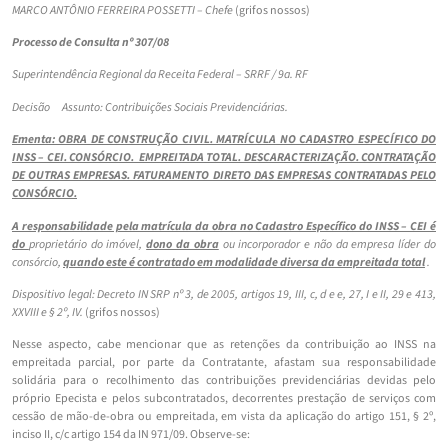
MARCO ANTÔNIO FERREIRA POSSETTI – Chefe
(grifos nossos)
Processo de Consulta nº 307/08
Superintendência Regional da Receita Federal – SRRF / 9a. RF
Decisão Assunto: Contribuições Sociais Previdenciárias.
Ementa: OBRA DE CONSTRUÇÃO CIVIL. MATRÍCULA NO CADASTRO ESPECÍFICO DO
INSS – CEI. CONSÓRCIO. EMPREITADA TOTAL. DESCARACTERIZAÇÃO. CONTRATAÇÃO
DE OUTRAS EMPRESAS. FATURAMENTO DIRETO DAS EMPRESAS CONTRATADAS PELO
CONSÓRCIO.
A responsabilidade pela matrícula da obra no Cadastro Específico do INSS – CEI é
do
proprietário do imóvel,
dono da obra
ou incorporador e não da empresa líder do
consórcio,
quando este é contratado em modalidade diversa da empreitada total
.
Dispositivo legal: Decreto IN SRP nº 3, de 2005, artigos 19, III, c, d e e, 27, I e II, 29 e 413,
XXVIII e § 2º, IV.
(grifos nossos)
Nesse aspecto, cabe mencionar que as retenções da contribuição ao INSS na
empreitada parcial, por parte da Contratante, afastam sua responsabilidade
solidária para o recolhimento das contribuições previdenciárias devidas pelo
próprio Epecista e pelos subcontratados, decorrentes prestação de serviços com
cessão de mão-de-obra ou empreitada, em vista da aplicação do artigo 151, § 2º,
inciso II, c/c artigo 154 da IN 971/09. Observe-se: