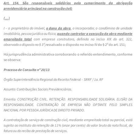
Art. 154. São responsáveis solidários pelo cumprimento da obrigação
previdenciária principal na construção civil:
(…)
I – o proprietário do imóvel,
o dono da obra
, o incorporador, o condômino de unidade
imobiliária, pessoa jurídica ou física,
quando contratar a execução da obra mediante
empreitada total
com empresa construtora, definida no inciso XIX do art. 322,
observado o disposto no § 3º,
ressalvado o disposto no inciso IV do § 2º do art. 151;
Há jurisprudência administrativa corroborando o referido entendimento, conforme
se observa:
Processo de Consulta nº 20/13
Órgão Superintendência Regional da Receita Federal – SRRF / 1a. RF
Assunto: Contribuições Sociais Previdenciárias.
Ementa: CONSTRUÇÃO CIVIL. RETENÇÃO. RESPONSABILIDADE SOLIDÁRIA. ELISÃO DA
RESPONSABILIDADE. CONTRATAÇÃO DE EMPRESA NÃO OPTANTE PELO SIMPLES
NACIONAL POR PESSOA JURÍDICA DE DIREITO PRIVADO.
A contratação de serviço de construção civil, mediante empreitada total ou parcial, está
sujeita ao instituto da retenção de 11% (onze por cento) do valor bruto da nota fiscal, da
fatura ou do recibo de prestação de serviços.