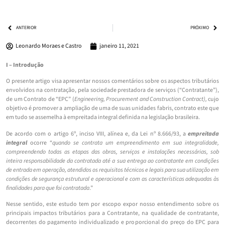
ANTERIOR
PRÓXIMO
Leonardo Moraes e Castro
janeiro 11, 2021
I – Introdução
O presente artigo visa apresentar nossos comentários sobre os aspectos tributários
envolvidos na contratação, pela sociedade prestadora de serviços (“Contratante”),
de um Contrato de “EPC” (
Engineering, Procurement and Construction Contract),
cujo
objetivo é promover a ampliação de uma de suas unidades fabris, contrato este que
em tudo se assemelha à empreitada integral definida na legislação brasileira.
De acordo com o artigo 6º, inciso VIII, alínea e, da Lei nº 8.666/93, a
empreitada
integral
ocorre “
quando se contrata um empreendimento em sua integralidade,
compreendendo todas as etapas das obras, serviços e instalações necessárias, sob
inteira responsabilidade da contratada até a sua entrega ao contratante em condições
de entrada em operação, atendidos os requisitos técnicos e legais para sua utilização em
condições de segurança estrutural e operacional e com as características adequadas às
finalidades para que foi contratada
.”
Nesse sentido, este estudo tem por escopo expor nosso entendimento sobre os
principais impactos tributários para a Contratante, na qualidade de contratante,
decorrentes do pagamento individualizado e proporcional do preço do EPC para