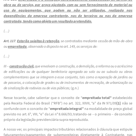
obra ou de serviço, por preço ajustado, com ou sem fornecimento de material ou
uso de equipamentos, que podem ou não ser utilizados, realizada nas
dependências da empresa contratante, nas de terceiros ou nas da empresa
contratada, tendo como objeto um resultado pretendido.
(…)
Art. 117
.
Estarão sujeitos à retenção
, se contratados mediante cessão de mão-de-obra
ou
empreitada
, observado o disposto no art. 149, os serviços de:
(…)
III –
construção civil,
que envolvam a construção, a demolição, a reforma ou o acréscimo
de edificações ou de qualquer benfeitoria agregada ao solo ou ao subsolo ou obras
complementares que se integrem a esse conjunto, tais como a reparação de jardins ou
de passeios, a colocação de grades ou de instrumentos de recreação, de urbanização ou
de sinalização de rodovias ou de vias públicas;
(g.n.)
Nesse tocante, cabe salientar que o conceito de “
empreitada total”
estabelecido
pela Receita Federal do Brasil (“RFB”) no art. 322, XXVII, “a” da IN 971/09
[1]
não se
confunde com o conceito de “
empreitada integral
”
na modalidade de preço global
previsto no art. 6º, VIII, “e” da Lei nº 8.666/93; tratando-se – o primeiro – de conceito
próprio da legislação previdenciária supra reproduzida.
A nosso ver, os principais impactos tributários relacionados à cláusula que estipule
faturamentos/pagamentos de subempreiteiras diretamente à Contratante, nas