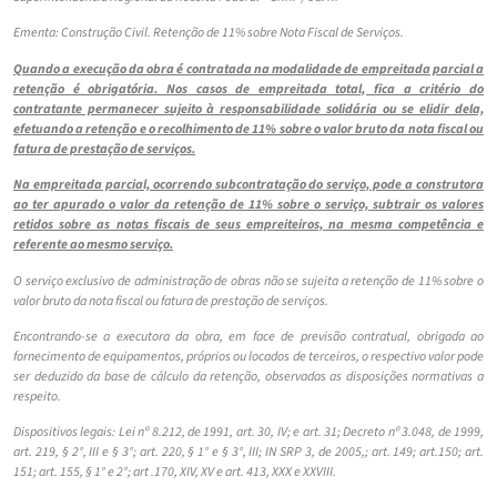
Ementa: Construção Civil. Retenção de 11% sobre Nota Fiscal de Serviços.
Quando a execução da obra é contratada na modalidade de empreitada parcial a
retenção é obrigatória. Nos casos de empreitada total, fica a critério do
contratante permanecer sujeito à responsabilidade solidária ou se elidir dela,
efetuando a retenção e o recolhimento de 11% sobre o valor bruto da nota fiscal ou
fatura de prestação de serviços.
Na empreitada parcial, ocorrendo subcontratação do serviço, pode a construtora
ao ter apurado o valor da retenção de 11% sobre o serviço, subtrair os valores
retidos sobre as notas fiscais de seus empreiteiros, na mesma competência e
referente ao mesmo serviço.
O serviço exclusivo de administração de obras não se sujeita a retenção de 11% sobre o
valor bruto da nota fiscal ou fatura de prestação de serviços.
Encontrando-se a executora da obra, em face de previsão contratual, obrigada ao
fornecimento de equipamentos, próprios ou locados de terceiros, o respectivo valor pode
ser deduzido da base de cálculo da retenção, observadas as disposições normativas a
respeito.
Dispositivos legais: Lei nº 8.212, de 1991, art. 30, IV; e art. 31; Decreto nº 3.048, de 1999,
art. 219, § 2°, III e § 3°; art. 220, § 1° e § 3°, III; IN SRP 3, de 2005,; art. 149; art.150; art.
151; art. 155, § 1° e 2°; art .170, XIV, XV e art. 413, XXX e XXVIII.