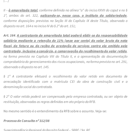
(…)
II –
à empreitada total
, conforme definida na alínea “a” do inciso XXVII do caput e no §
1º, ambos do art. 322,
aplicando-se, nesse caso, o instituto da solidariedade
,
conforme disposições previstas na Seção III do Capítulo IX deste Título, observado o
disposto no art. 164 e no inciso IV do § 2º do art. 151;
Art. 164
.
A contratante de empreitada total poderá elidir-se da responsabilidade
solidária mediante a retenção de 11% (onze por cento) do valor bruto da nota
fiscal, da fatura ou do recibo de prestação de serviços contra ela emitido pela
contratada, inclusive o consórcio, a comprovação do recolhimento do valor retido
,
na forma prevista no Capítulo VIII do Título II, e a apresentação da documentação
comprobatória do gerenciamento dos riscos ocupacionais, na forma prevista no art. 291,
observado o disposto no art. 145.
§ 1º A contratante efetuará o recolhimento do valor retido em documento de
arrecadação identificado com a matrícula CEI da obra de construção civil e a
denominação social da contratada.
§ 2º O valor retido poderá ser compensado pela empresa contratada, ou ser objeto de
restituição, observadas as regras definidas em ato próprio da RFB.
No mesmo sentido é o entendimento da RFB sobre o assunto. Veja-se:
Processo de Consulta nº 312/08
Superintendência Regional da Receita Federal – SRRF / 9a. RF