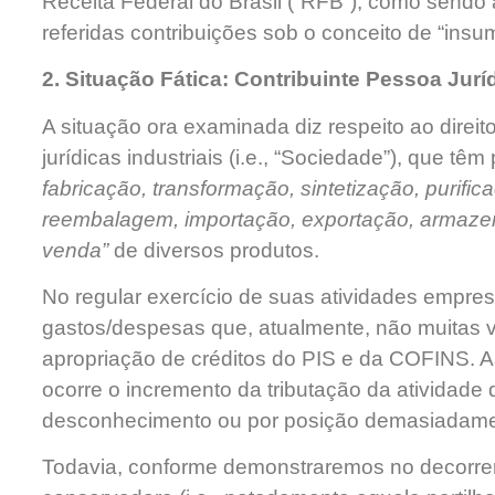
Receita Federal do Brasil (“RFB”), como sendo a
referidas contribuições sob o conceito de “ins
2. Situação Fática: Contribuinte Pessoa Juríd
A situação ora examinada diz respeito ao direi
jurídicas industriais (i.e., “Sociedade”), que têm 
fabricação, transformação, sintetização, purif
reembalagem, importação, exportação, armazen
venda”
de diversos produtos.
No regular exercício de suas atividades empres
gastos/despesas que, atualmente, não muitas 
apropriação de créditos do PIS e da COFINS. As
ocorre o incremento da tributação da atividade
desconhecimento ou por posição demasiadame
Todavia, conforme demonstraremos no decorrer