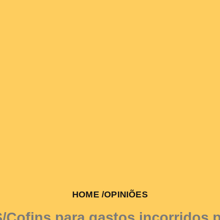
HOME
/
OPINIÕES
/Cofins para gastos incorridos p