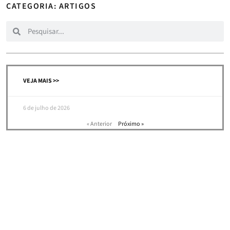
CATEGORIA:
ARTIGOS
VEJA MAIS >>
6 de julho de 2026
« Anterior
Próximo »
HOME
|
OPINIÕES
ASSINE NOSSA NEWSLETTER E RECEBA
CONVITES PARA NOSSOS