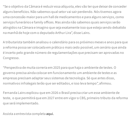
“Se o objetivo da Câmara é reduzir essa alíquota, eles vão ter que deixar de conceder
alguns benefícios. Não sabemos qual setor vai sair perdendo. Nós tivemos agora
uma concessão maior para um hall de medicamentos e para alguns serviços, como
serviços funerários e family offices. Mas ainda não sabemos quais serviços serão
atingidos na Câmara e imagino que seja exatamente isso que esteja sendo debatido
na manhã de hoje com o deputado Arthur Lira”, disse Lains.
A tributarista também analisou o calendário para os próximos meses e anos para que
a reforma possa ser colocada em prática o mais cedo possível, um cenário que ainda
é incerto pelo grande número de regulamentações que precisam ser aprovadas no
Congresso.
“Perspectiva de muita correria em 2025 para que haja o ambiente de testes. O
governo precisa ainda colocar em funcionamento um ambiente de testes e as
empresas precisam adaptar seus sistemas de tecnologia. Só que antes disso,
normativos infralegais terão que ser editados, e isso leva tempo”, afirmou.
Fernanda Lains explicou que em 2026 o Brasil precisa criar um esse ambiente de
teste, o que permitirá que em 2027 entre em vigor o CBS, primeiro tributo da reforma
que será implementado.
Assista a entrevista completa
aqui.