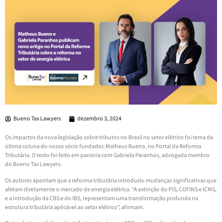
Bueno Tax Lawyers
dezembro 3, 2024
Os impactos da nova legislação sobre tributos no Brasil no setor elétrico foi tema da
última coluna do nosso sócio fundador, Matheus Bueno, no Portal da Reforma
Tributária. O texto foi feito em parceria com Gabriela Paranhos, advogada membro
do Bueno Tax Lawyers.
Os autores apontam que a reforma tributária introduziu mudanças significativas que
afetam diretamente o mercado de energia elétrica. “A extinção do PIS, COFINS e ICMS,
e a introdução da CBS e do IBS, representam uma transformação profunda na
estrutura tributária aplicável ao setor elétrico”, afirmam.