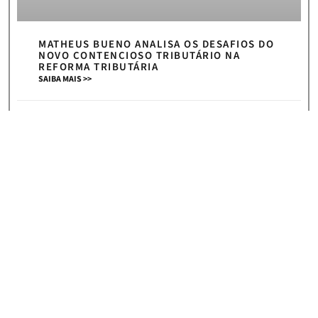
MATHEUS BUENO ANALISA OS DESAFIOS DO
NOVO CONTENCIOSO TRIBUTÁRIO NA
REFORMA TRIBUTÁRIA
SAIBA MAIS >>
5 de agosto de 2026
« Anterior
Próximo »
HOME
|
NEWS
ASSINE NOSSA NEWSLETTER E RECEBA
CONVITES PARA NOSSOS
EVENTOS, ARTIGOS E NOTÍCIAS!