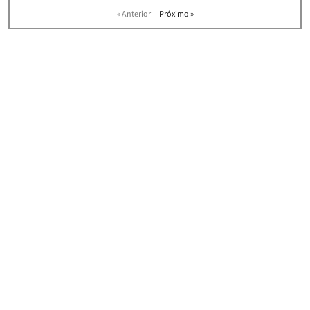
« Anterior
Próximo »
HOME
|
NEWS
ASSINE NOSSA NEWSLETTER E RECEBA
CONVITES PARA NOSSOS
EVENTOS, ARTIGOS E NOTÍCIAS!
Concordo com os
termos e condições de uso
ASSINAR