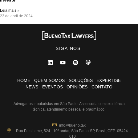
Leia mais »
23 de abril de 2024
SIGA-NOS:
HOME
QUEM SOMOS
SOLUÇÕES
EXPERTISE
NEWS
EVENTOS
OPINIÕES
CONTATO
Advogados tributaristas em São Paulo. Assessoria com excelência
técnica, atendimento pessoal e pragmático.
info@bueno.tax
Rua Pais Leme, 524 - 10º andar, São Paulo-SP, Brasil, CEP: 05424-
010