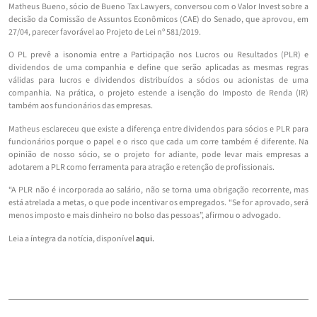
Matheus Bueno, sócio de Bueno Tax Lawyers, conversou com o Valor Invest sobre a
decisão da Comissão de Assuntos Econômicos (CAE) do Senado, que aprovou, em
27/04, parecer favorável ao Projeto de Lei nº 581/2019.
O PL prevê a isonomia entre a Participação nos Lucros ou Resultados (PLR) e
dividendos de uma companhia e define que serão aplicadas as mesmas regras
válidas para lucros e dividendos distribuídos a sócios ou acionistas de uma
companhia. Na prática, o projeto estende a isenção do Imposto de Renda (IR)
também aos funcionários das empresas.
Matheus esclareceu que existe a diferença entre dividendos para sócios e PLR para
funcionários porque o papel e o risco que cada um corre também é diferente. Na
opinião de nosso sócio, se o projeto for adiante, pode levar mais empresas a
adotarem a PLR como ferramenta para atração e retenção de profissionais.
“A PLR não é incorporada ao salário, não se torna uma obrigação recorrente, mas
está atrelada a metas, o que pode incentivar os empregados. “Se for aprovado, será
menos imposto e mais dinheiro no bolso das pessoas”, afirmou o advogado.
Leia a íntegra da notícia, disponível
aqui.