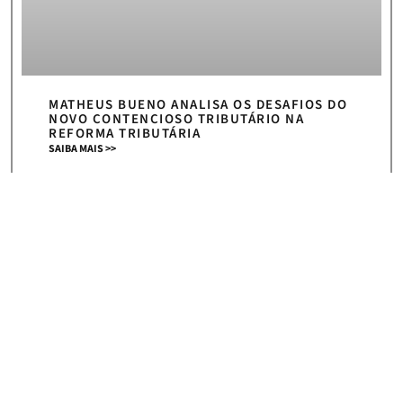
MATHEUS BUENO ANALISA OS DESAFIOS DO
NOVO CONTENCIOSO TRIBUTÁRIO NA
REFORMA TRIBUTÁRIA
SAIBA MAIS >>
5 de agosto de 2026
« Anterior
Próximo »
HOME
|
NEWS
ASSINE NOSSA NEWSLETTER E RECEBA