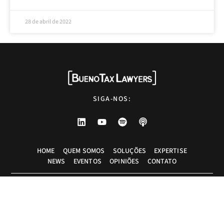
28 de abril de 2022
SIGA-NOS:
HOME
QUEM SOMOS
SOLUÇÕES
EXPERTISE
NEWS
EVENTOS
OPINIÕES
CONTATO
Advogados tributaristas em São Paulo. Assessoria com excelência técnica,
atendimento pessoal e pragmático.
info@bueno.tax