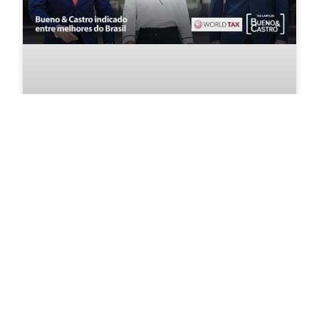
Bueno & Castro indicado entre
melhores do Brasil
LEIA MAIS >>
30 de setembro de 2020