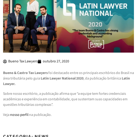
Bueno Tax Lawyers
outubro 27, 2020
Bueno & Castro Tax Lawyers
foi destacado entre os principais escritórios do Brasil na
área tributária pelo guia
Latin Lawyer National 2020
, da publicação britânica
Latin
Lawyer.
Sobre nosso escritório, a publicação afirma que “a equipe tem fortes credenciais
acadêmicas e experiência em contabilidade, que sustentam suas capacidades em
questões tributárias complexas”.
Veja
nosso perfil
na publicação.
CATEGORIA: NEWS