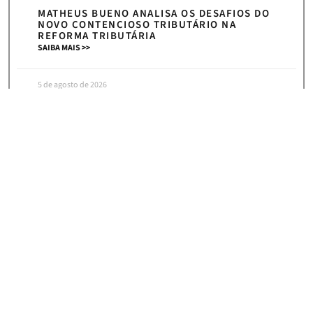
MATHEUS BUENO ANALISA OS DESAFIOS DO
NOVO CONTENCIOSO TRIBUTÁRIO NA
REFORMA TRIBUTÁRIA
SAIBA MAIS >>
5 de agosto de 2026
« Anterior
Próximo »
HOME
|
NEWS
ASSINE NOSSA NEWSLETTER E RECEBA
CONVITES PARA NOSSOS
EVENTOS, ARTIGOS E NOTÍCIAS!