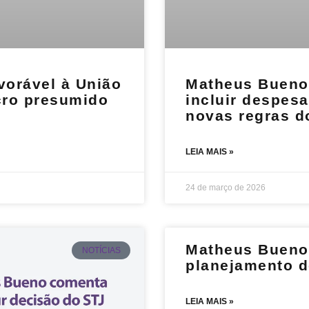
vorável à União
Matheus Bueno a
cro presumido
incluir despes
novas regras d
LEIA MAIS »
24 de março de 2026
Matheus Bueno 
NOTÍCIAS
planejamento d
LEIA MAIS »