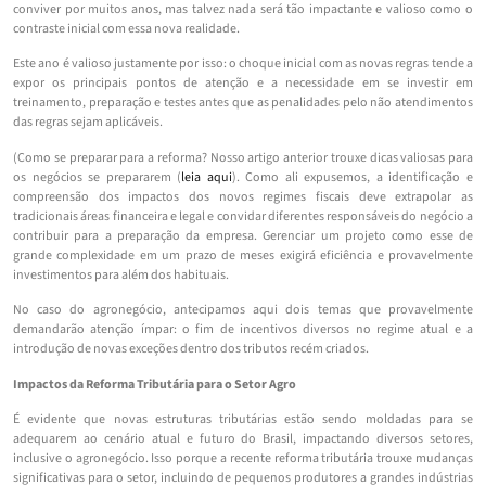
conviver por muitos anos, mas talvez nada será tão impactante e valioso como o
contraste inicial com essa nova realidade.
Este ano é valioso justamente por isso: o choque inicial com as novas regras tende a
expor os principais pontos de atenção e a necessidade em se investir em
treinamento, preparação e testes antes que as penalidades pelo não atendimentos
das regras sejam aplicáveis.
(Como se preparar para a reforma? Nosso artigo anterior trouxe dicas valiosas para
os negócios se prepararem (
leia aqui
). Como ali expusemos, a identificação e
compreensão dos impactos dos novos regimes fiscais deve extrapolar as
tradicionais áreas financeira e legal e convidar diferentes responsáveis do negócio a
contribuir para a preparação da empresa. Gerenciar um projeto como esse de
grande complexidade em um prazo de meses exigirá eficiência e provavelmente
investimentos para além dos habituais.
No caso do agronegócio, antecipamos aqui dois temas que provavelmente
demandarão atenção ímpar: o fim de incentivos diversos no regime atual e a
introdução de novas exceções dentro dos tributos recém criados.
Impactos da Reforma Tributária para o Setor Agro
É evidente que novas estruturas tributárias estão sendo moldadas para se
adequarem ao cenário atual e futuro do Brasil, impactando diversos setores,
inclusive o agronegócio. Isso porque a recente reforma tributária trouxe mudanças
significativas para o setor, incluindo de pequenos produtores a grandes indústrias