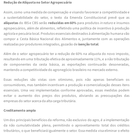
Redução de Alíquota no Setor Agropecuário
Assim, como uma medida de compensação e visando favorecer a competitividade e
a sustentabilidade do setor, o texto da Emenda Constitucional prevê que as
alíquotas
do IBS e CBS serão
reduzidas em 60%
para produtos
in natura
e insumos
agropecuários, além de alimentos, refletindo uma política de incentivo à produção
agrícola e pecuária local. Produtos essenciais destinados à alimentação humana vão
compor a Cesta Básica Nacional dos Alimentos e, juntamente com as operações
realizadas por produtores integrados, gozarão de
isenção total
.
Além de o setor agropecuário ter a redução de 60% na alíquota do novo imposto,
resultando em uma tributação efetiva de aproximadamente 11%, e a não tributação
de componentes da cesta básica, as exportações continuarão desoneradas,
mantendo a competitividade do agronegócio brasileiro no mercado externo.
Essas reduções são vistas com otimismo, pois não apenas beneficiam os
consumidores, mas também incentivam a produção e comercialização desses itens
essenciais. Uma vez implementadas conforme aprovadas, essas medidas podem
evitar o aumento dos preços dos produtos, aliviando as preocupações das
empresas do setor acerca da alta carga tributária.
Creditamento amplo
Um dos principais benefícios da reforma, não exclusivo do agro, é a implementação
da não cumulatividade plena, permitindo o aproveitamento total dos créditos
tributários, o que beneficiará igualmente o setor. Essa medida visa eliminar o efeito