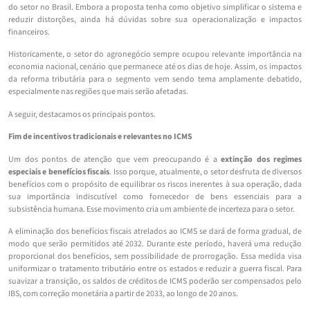
do setor no Brasil. Embora a proposta tenha como objetivo simplificar o sistema e
reduzir distorções, ainda há dúvidas sobre sua operacionalização e impactos
financeiros.
Historicamente, o setor do agronegócio sempre ocupou relevante importância na
economia nacional, cenário que permanece até os dias de hoje. Assim, os impactos
da reforma tributária para o segmento vem sendo tema amplamente debatido,
especialmente nas regiões que mais serão afetadas.
A seguir, destacamos os principais pontos.
Fim de incentivos tradicionais e relevantes no ICMS
Um dos pontos de atenção que vem preocupando é a
extinção dos regimes
especiais e benefícios fiscais
. Isso porque, atualmente, o setor desfruta de diversos
benefícios com o propósito de equilibrar os riscos inerentes à sua operação, dada
sua importância indiscutível como fornecedor de bens essenciais para a
subsistência humana. Esse movimento cria um ambiente de incerteza para o setor.
A eliminação dos benefícios fiscais atrelados ao ICMS se dará de forma gradual, de
modo que serão permitidos até 2032. Durante este período, haverá uma redução
proporcional dos benefícios, sem possibilidade de prorrogação. Essa medida visa
uniformizar o tratamento tributário entre os estados e reduzir a guerra fiscal. Para
suavizar a transição, os saldos de créditos de ICMS poderão ser compensados pelo
IBS, com correção monetária a partir de 2033, ao longo de 20 anos.