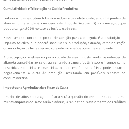
Cumulatividade e Tributação na Cadeia Produtiva
Embora a nova estrutura tributária reduza a cumulatividade, ainda há pontos de
atenção. Um exemplo é a incidência do Imposto Seletivo (IS) na mineração, que
pode alcançar até 1% no caso de fosfato e adubos.
Nesse sentido, um outro ponto de atenção para a categoria é a instituição do
Imposto Seletivo, que poderá incidir sobre a produção, extração, comercialização
ou importação de bens e serviços prejudiciais à saúde ou ao meio ambiente.
A preocupação revela-se na possibilidade de esse imposto anular as reduções de
alíquota concedidas ao setor, aumentando a carga tributária sobre insumos como
pesticidas, herbicidas e inseticidas, o que, em última análise, pode impactar
negativamente o custo de produção, resultando em possíveis repasses ao
consumidor final.
Impactos na Agroindústria e Fluxo de Caixa
Um dos desafios para a agroindústria será a questão do crédito tributário. Como
muitas empresas do setor serão credoras, a rapidez no ressarcimento dos créditos
será essencial. O “fast track”, mecanismo que prevê devolução em até 75 dias, é uma
solução proposta, mas há incertezas sobre sua eficácia. Além disso, há
preocupações sobre o impacto da reforma no fluxo de caixa do setor e um possível
aumento da carga tributária.