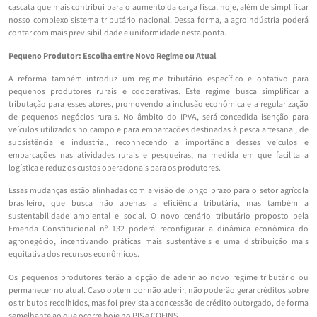
cascata que mais contribui para o aumento da carga fiscal hoje, além de simplificar
nosso complexo sistema tributário nacional. Dessa forma, a agroindústria poderá
contar com mais previsibilidade e uniformidade nesta ponta.
Pequeno Produtor: Escolha entre Novo Regime ou Atual
A reforma também introduz um regime tributário específico e optativo para
pequenos produtores rurais e cooperativas. Este regime busca simplificar a
tributação para esses atores, promovendo a inclusão econômica e a regularização
de pequenos negócios rurais. No âmbito do IPVA, será concedida isenção para
veículos utilizados no campo e para embarcações destinadas à pesca artesanal, de
subsistência e industrial, reconhecendo a importância desses veículos e
embarcações nas atividades rurais e pesqueiras, na medida em que facilita a
logística e reduz os custos operacionais para os produtores.
Essas mudanças estão alinhadas com a visão de longo prazo para o setor agrícola
brasileiro, que busca não apenas a eficiência tributária, mas também a
sustentabilidade ambiental e social. O novo cenário tributário proposto pela
Emenda Constitucional nº 132 poderá reconfigurar a dinâmica econômica do
agronegócio, incentivando práticas mais sustentáveis e uma distribuição mais
equitativa dos recursos econômicos.
Os pequenos produtores terão a opção de aderir ao novo regime tributário ou
permanecer no atual. Caso optem por não aderir, não poderão gerar créditos sobre
os tributos recolhidos, mas foi prevista a concessão de crédito outorgado, de forma
semelhante ao que ocorre hoje no PIS e COFINS.