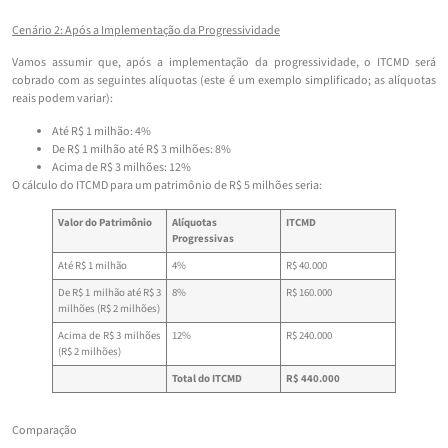
Cenário 2: Após a Implementação da Progressividade
Vamos assumir que, após a implementação da progressividade, o ITCMD será
cobrado com as seguintes alíquotas (este é um exemplo simplificado; as alíquotas
reais podem variar):
Até R$ 1 milhão: 4%
De R$ 1 milhão até R$ 3 milhões: 8%
Acima de R$ 3 milhões: 12%
O cálculo do ITCMD para um patrimônio de R$ 5 milhões seria:
Valor do Patrimônio
Alíquotas
ITCMD
Progressivas
Até R$ 1 milhão
4%
R$ 40.000
De R$ 1 milhão até R$ 3
8%
R$ 160.000
milhões (R$ 2 milhões)
Acima de R$ 3 milhões
12%
R$ 240.000
(R$ 2 milhões)
Total do ITCMD
R$ 440.000
Comparação