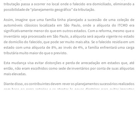
tributação passa a ocorrer no local onde o falecido era domiciliado, eliminando a
possibilidade de “planejamento geográfico” da tributação.
Assim, imagine que uma família tinha planejado a sucessão de uma coleção de
automóveis clássicos localizada em São Paulo, onde a alíquota do ITCMD era
significativamente menor do que em outros estados. Com a reforma, mesmo que o
inventário seja processado em São Paulo, a alíquota será aquela vigente no estado
de domicílio do falecido, que pode ser muito mais alta. Se o falecido residia em um
estado com uma alíquota de 8%, ao invés de 4%, a família enfrentará uma carga
tributária muito maior do que o previsto.
Esta mudança visa evitar distorções e perda de arrecadação em estados que, até
então, não eram escolhidos como sede de inventários por conta de suas alíquotas
mais elevadas.
Diante disso, os contribuintes devem rever os planejamentos sucessórios realizados
com base na regra anterior e se atentar às novas diretrizes para evitar impactos
fiscais indesejados.
Cobrança sobre Bens no Exterior
Outro ponto de destaque na Reforma é a autorização concedida aos estados e ao
Distrito Federal para cobrar o ITCMD sobre doações de bens e direitos cujo doador
resida ou tenha domicílio no exterior, assim como herança de bens situados no
exterior.