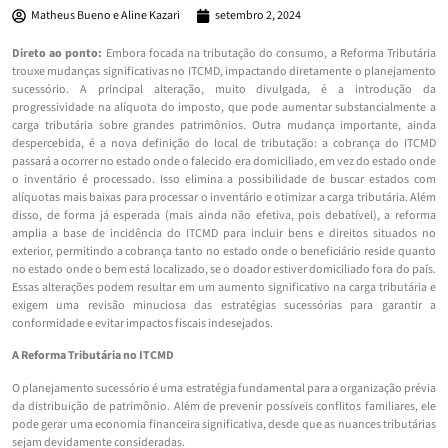
Matheus Bueno e Aline Kazari
setembro 2, 2024
Direto ao ponto:
Embora focada na tributação do consumo, a Reforma Tributária
trouxe mudanças significativas no ITCMD, impactando diretamente o planejamento
sucessório. A principal alteração, muito divulgada, é a introdução da
progressividade na alíquota do imposto, que pode aumentar substancialmente a
carga tributária sobre grandes patrimônios. Outra mudança importante, ainda
despercebida, é a nova definição do local de tributação: a cobrança do ITCMD
passará a ocorrer no estado onde o falecido era domiciliado, em vez do estado onde
o inventário é processado. Isso elimina a possibilidade de buscar estados com
alíquotas mais baixas para processar o inventário e otimizar a carga tributária. Além
disso, de forma já esperada (mais ainda não efetiva, pois debatível), a reforma
amplia a base de incidência do ITCMD para incluir bens e direitos situados no
exterior, permitindo a cobrança tanto no estado onde o beneficiário reside quanto
no estado onde o bem está localizado, se o doador estiver domiciliado fora do país.
Essas alterações podem resultar em um aumento significativo na carga tributária e
exigem uma revisão minuciosa das estratégias sucessórias para garantir a
conformidade e evitar impactos fiscais indesejados.
A Reforma Tributária no ITCMD
O planejamento sucessório é uma estratégia fundamental para a organização prévia
da distribuição de patrimônio. Além de prevenir possíveis conflitos familiares, ele
pode gerar uma economia financeira significativa, desde que as nuances tributárias
sejam devidamente consideradas.