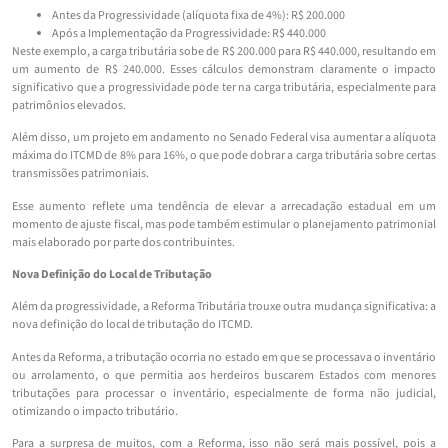
Antes da Progressividade (alíquota fixa de 4%): R$ 200.000
Após a Implementação da Progressividade: R$ 440.000
Neste exemplo, a carga tributária sobe de R$ 200.000 para R$ 440.000, resultando em
um aumento de R$ 240.000. Esses cálculos demonstram claramente o impacto
significativo que a progressividade pode ter na carga tributária, especialmente para
patrimônios elevados.
Além disso, um projeto em andamento no Senado Federal visa aumentar a alíquota
máxima do ITCMD de 8% para 16%, o que pode dobrar a carga tributária sobre certas
transmissões patrimoniais.
Esse aumento reflete uma tendência de elevar a arrecadação estadual em um
momento de ajuste fiscal, mas pode também estimular o planejamento patrimonial
mais elaborado por parte dos contribuintes.
Nova Definição do Local de Tributação
Além da progressividade, a Reforma Tributária trouxe outra mudança significativa: a
nova definição do local de tributação do ITCMD.
Antes da Reforma, a tributação ocorria no estado em que se processava o inventário
ou arrolamento, o que permitia aos herdeiros buscarem Estados com menores
tributações para processar o inventário, especialmente de forma não judicial,
otimizando o impacto tributário.
Para a surpresa de muitos, com a Reforma, isso não será mais possível, pois a