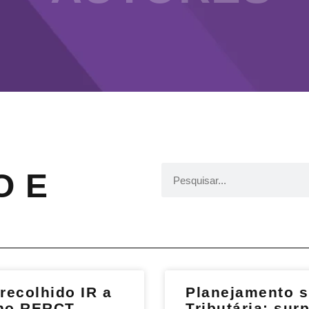
O E
recolhido IR a
Planejamento s
 no RERCT
Tributária: su