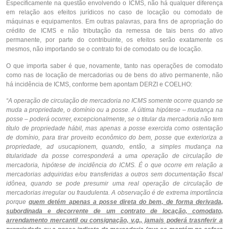
Especificamente na questão envolvendo o ICMS, não há qualquer diferença
em relação aos efeitos jurídicos no caso de locação ou comodato de
máquinas e equipamentos. Em outras palavras, para fins de apropriação do
crédito de ICMS e não tributação da remessa de tais bens do ativo
permanente, por parte do contribuinte, os efeitos serão exatamente os
mesmos, não importando se o contrato foi de comodato ou de locação.
O que importa saber é que, novamente, tanto nas operações de comodato
como nas de locação de mercadorias ou de bens do ativo permanente, não
há incidência de ICMS, conforme bem apontam DERZI e COELHO:
“A operação de circulação de mercadoria no ICMS somente ocorre quando se
muda a propriedade, o domínio ou a posse. A última hipótese – mudança na
posse – poderá ocorrer, excepcionalmente, se o titular da mercadoria não tem
título de propriedade hábil, mas apenas a posse exercida como ostentação
de domínio, para tirar proveito econômico do bem, posse que exterioriza a
propriedade, ad usucapionem, quando, então, a simples mudança na
titularidade da posse corresponderá a uma operação de circulação de
mercadoria, hipótese de incidência do ICMS. É o que ocorre em relação a
mercadorias adquiridas e/ou transferidas a outros sem documentação fiscal
idônea, quando se pode presumir uma real operação de circulação de
mercadorias irregular ou fraudulenta. A observação é de extrema importância
porque
quem detém apenas a posse direta do bem, de forma derivada,
subordinada e decorrente de um contrato de locação, comodato,
arrendamento mercantil ou consignação, v.g., jamais poderá trasnferir a