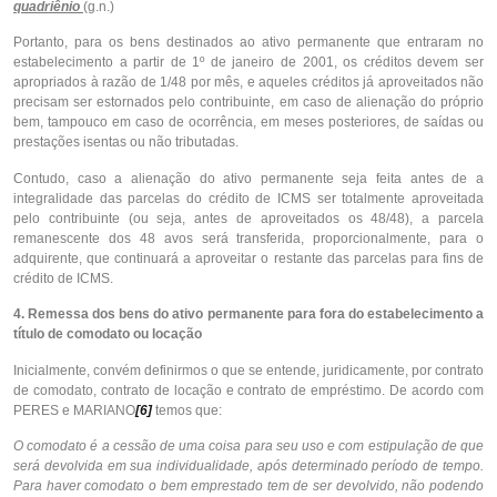
quadriênio
(g.n.)
Portanto, para os bens destinados ao ativo permanente que entraram no
estabelecimento a partir de 1º de janeiro de 2001, os créditos devem ser
apropriados à razão de 1/48 por mês, e aqueles créditos já aproveitados não
precisam ser estornados pelo contribuinte, em caso de alienação do próprio
bem, tampouco em caso de ocorrência, em meses posteriores, de saídas ou
prestações isentas ou não tributadas.
Contudo, caso a alienação do ativo permanente seja feita antes de a
integralidade das parcelas do crédito de ICMS ser totalmente aproveitada
pelo contribuinte (ou seja, antes de aproveitados os 48/48), a parcela
remanescente dos 48 avos será transferida, proporcionalmente, para o
adquirente, que continuará a aproveitar o restante das parcelas para fins de
crédito de ICMS.
4. Remessa dos bens do ativo permanente para fora do estabelecimento a
título de comodato ou locação
Inicialmente, convém definirmos o que se entende, juridicamente, por contrato
de comodato, contrato de locação e contrato de empréstimo. De acordo com
PERES e MARIANO
[6]
temos que:
O comodato é a cessão de uma coisa para seu uso e com estipulação de que
será devolvida em sua individualidade, após determinado período de tempo.
Para haver comodato o bem emprestado tem de ser devolvido, não podendo