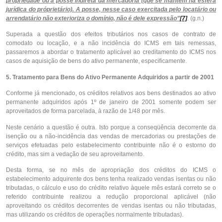
propriedade ou a posse indireta da mercadoria (que se mantém na esfera
jurídica do próprietário). A posse, nesse caso exercitada pelo locatário ou
arrendatário não exterioriza o domínio, não é dele expressão”
[7]
.
(g.n.)
Superada a questão dos efeitos tributários nos casos de contrato de
comodato ou locação, e a não incidência do ICMS em tais remessas,
passaremos a abordar o tratamento aplicável ao creditamento do ICMS nos
casos de aquisição de bens do ativo permanente, especificamente.
5. Tratamento para Bens do Ativo Permanente Adquiridos a partir de 2001
Conforme já mencionado, os créditos relativos aos bens destinados ao ativo
permanente adquiridos após 1º de janeiro de 2001 somente podem ser
aproveitados de forma parcelada, à razão de 1/48 por mês.
Neste cenário a questão é outra. Isto porque a conseqüência decorrente da
isenção ou a não-incidência das vendas de mercadorias ou prestações de
serviços efetuadas pelo estabelecimento contribuinte não é o estorno do
crédito, mas sim a vedação de seu aproveitamento.
Desta forma, se no mês de apropriação dos créditos do ICMS o
estabelecimento adquirente dos bens tenha realizado vendas isentas ou não
tributadas, o cálculo e uso do crédito relativo àquele mês estará correto se o
referido contribuinte realizou a redução proporcional aplicável (não
aproveitando os créditos decorrentes de vendas isentas ou não tributadas,
mas utilizando os créditos de operações normalmente tributadas).