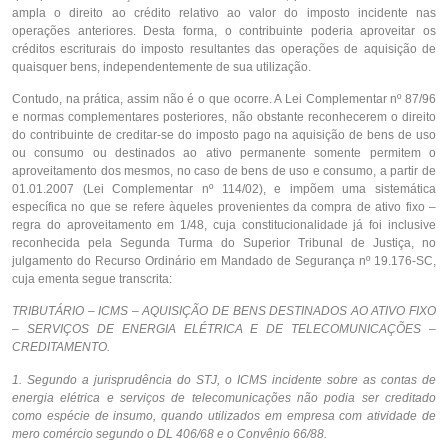
ampla o direito ao crédito relativo ao valor do imposto incidente nas
operações anteriores. Desta forma, o contribuinte poderia aproveitar os
créditos escriturais do imposto resultantes das operações de aquisição de
quaisquer bens, independentemente de sua utilização.
Contudo, na prática, assim não é o que ocorre. A Lei Complementar nº 87/96
e normas complementares posteriores, não obstante reconhecerem o direito
do contribuinte de creditar-se do imposto pago na aquisição de bens de uso
ou consumo ou destinados ao ativo permanente somente permitem o
aproveitamento dos mesmos, no caso de bens de uso e consumo, a partir de
01.01.2007 (Lei Complementar nº 114/02), e impõem uma sistemática
específica no que se refere àqueles provenientes da compra de ativo fixo –
regra do aproveitamento em 1/48, cuja constitucionalidade já foi inclusive
reconhecida pela Segunda Turma do Superior Tribunal de Justiça, no
julgamento do Recurso Ordinário em Mandado de Segurança nº 19.176-SC,
cuja ementa segue transcrita:
TRIBUTÁRIO – ICMS – AQUISIÇÃO DE BENS DESTINADOS AO ATIVO FIXO
– SERVIÇOS DE ENERGIA ELÉTRICA E DE TELECOMUNICAÇÕES –
CREDITAMENTO.
1. Segundo a jurisprudência do STJ, o ICMS incidente sobre as contas de
energia elétrica e serviços de telecomunicações não podia ser creditado
como espécie de insumo, quando utilizados em empresa com atividade de
mero comércio segundo o DL 406/68 e o Convênio 66/88.