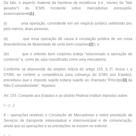
De fato, o aspecto material da hipótese de incidência (i.e., núcleo do “fato
gerador”) do ICMS incidente sobre mercadorias pressupõe,
essencialmente
[1]
,:
(i) uma operação, consistente em um negócio jurídico celebrado por,
pelo menos, duas pessoas;
(ii) que essa operação dê causa à circulação jurídica de um coisa
(transferência de titularidade de certo bem corpóreo
[2]
:); e
(iii) que o referido bem corpóreo esteja “relacionado a operação de
comércio” e, como tal, seja classificado como uma mercadoria.
Conforme se depreende da simples leitura do artigo 155, § 2º, inciso I, a
CF/88, ao conferir a competência para cobrança do ICMS aos Estados,
preceituou que o imposto sujeito estaria sujeito ao chamado “Princípio
[3]
da
Não-Cumulatividade”. Vejamos:
Art. 155. Compete aos Estados e ao distrito Federal instituir impostos sobre:
I – (…)
II – operações relativas a Circulação de Mercadorias e sobre prestação de
Serviços de transporte interestadual e intermunicipal e de comunicação,
ainda que as operações e as prestações se iniciem no exterior;
(…)