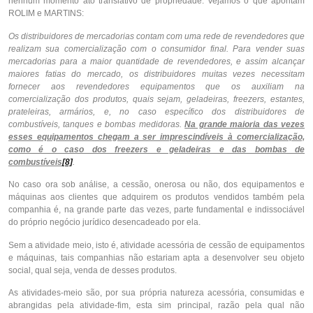
nenhum momento ato translativo de propriedade. Vejamos o que apontam
ROLIM e MARTINS:
Os distribuidores de mercadorias contam com uma rede de revendedores que
realizam sua comercialização com o consumidor final. Para vender suas
mercadorias para a maior quantidade de revendedores, e assim alcançar
maiores fatias do mercado, os distribuidores muitas vezes necessitam
fornecer aos revendedores equipamentos que os auxiliam na
comercialização dos produtos, quais sejam, geladeiras, freezers, estantes,
prateleiras, armários, e, no caso específico dos distribuidores de
combustíveis, tanques e bombas medidoras.
Na grande maioria das vezes
esses equipamentos chegam a ser imprescindíveis à comercialização,
como é o caso dos freezers e geladeiras e das bombas de
combustíveis
[8]
.
No caso ora sob análise, a cessão, onerosa ou não, dos equipamentos e
máquinas aos clientes que adquirem os produtos vendidos também pela
companhia é, na grande parte das vezes, parte fundamental e indissociável
do próprio negócio jurídico desencadeado por ela.
Sem a atividade meio, isto é, atividade acessória de cessão de equipamentos
e máquinas, tais companhias não estariam apta a desenvolver seu objeto
social, qual seja, venda de desses produtos.
As atividades-meio são, por sua própria natureza acessória, consumidas e
abrangidas pela atividade-fim, esta sim principal, razão pela qual não