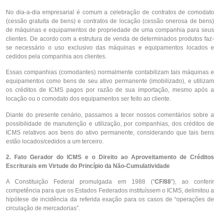
No dia-a-dia empresarial é comum a celebração de contratos de comodato
(cessão gratuita de bens) e contratos de locação (cessão onerosa de bens)
de máquinas e equipamentos de propriedade de uma companhia para seus
clientes. De acordo com a estrutura de venda de determinados produtos faz-
se necessário o uso exclusivo das máquinas e equipamentos locados e
cedidos pela companhia aos clientes.
Essas companhias (comodantes) normalmente contabilizam tais máquinas e
equipamentos como bens de seu ativo permanente (imobilizado), e utilizam
os créditos de ICMS pagos por razão de sua importação, mesmo após a
locação ou o comodato dos equipamentos ser feito ao cliente.
Diante do presente cenário, passamos a tecer nossos comentários sobre a
possibilidade de manutenção e utilização, por companhias, dos créditos de
ICMS relativos aos bens do ativo permanente, considerando que tais bens
estão locados/cedidos a um terceiro.
2. Fato Gerador do ICMS e o Direito ao Aproveitamento de Créditos
Escriturais em Virtude do Princípio da Não-Cumulatividade
A Constituição Federal promulgada em 1988 (“
CF/88
”), ao conferir
competência para que os Estados Federados instituíssem o ICMS, delimitou a
hipótese de incidência da referida exação para os casos de “operações de
circulação de mercadorias”.