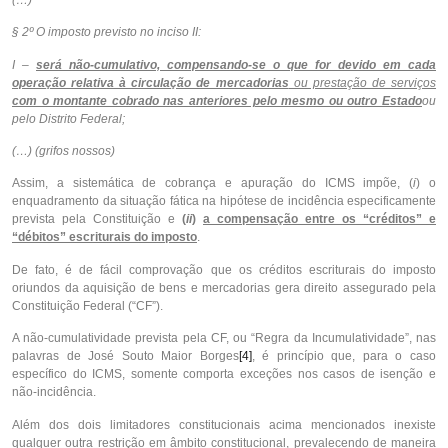
§ 2º O imposto previsto no inciso II:
I –
será não-cumulativo, compensando-se o que for devido em cada
operação relativa à circulação de mercadorias
ou prestação de serviços
com o montante cobrado nas anteriores pelo mesmo ou outro Estado
ou
pelo Distrito Federal;
(…) (grifos nossos)
Assim, a sistemática de cobrança e apuração do ICMS impõe, (
i
) o
enquadramento da situação fática na hipótese de incidência especificamente
prevista pela Constituição e
(
ii
)
a compensação entre os “créditos” e
“débitos” escriturais do imposto
.
De fato, é de fácil comprovação que os créditos escriturais do imposto
oriundos da aquisição de bens e mercadorias gera direito assegurado pela
Constituição Federal (“CF”).
A não-cumulatividade prevista pela CF, ou “Regra da Incumulatividade”, nas
palavras de José Souto Maior Borges
[4]
, é princípio que, para o caso
específico do ICMS, somente comporta exceções nos casos de isenção e
não-incidência.
Além dos dois limitadores constitucionais acima mencionados inexiste
qualquer outra restrição em âmbito constitucional, prevalecendo de maneira