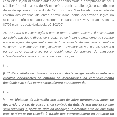
caso eles sejam alienados antes de ser completada a apropriação de seus
créditos (ou seja, antes de 48 meses), a partir da alienação o contribuinte
deixa de aproveitar o crédito de 1/48 por mês. Não há obrigatoriedade de
estorno dos créditos até então aproveitados, como decorrência lógica do
sistema de crédito adotado. A matéria está tratada no § 5º, V, do art. 20 da LC
87/96 (com redação dada pela LC 102/00):
Art. 20. Para a compensação a que se refere o artigo anterior, é assegurado
ao sujeito passivo o direito de creditar-se do imposto anteriormente cobrado
em operações de que tenha resultado a entrada de mercadoria, real ou
simbólica, no estabelecimento, inclusive a destinada ao seu uso ou consumo
ou ao ativo permanente, ou o recebimento de serviços de transporte
interestadual e intermunicipal ou de comunicação.
(…)
o
§ 5
Para efeito do disposto no caput deste artigo, relativamente aos
créditos decorrentes de entrada de mercadorias no estabelecimento
destinadas ao ativo permanente, deverá ser observado:
(…);
V – na hipótese de alienação dos bens do ativo permanente, antes de
decorrido o prazo de quatro anos contado da data de sua aquisição, não
será admitido, a partir da data da alienação, o creditamento de que trata
este parágrafo em relação à fração que corresponderia ao restante do