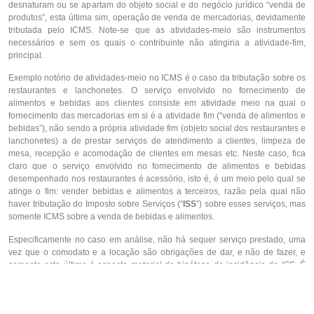
desnaturam ou se apartam do objeto social e do negócio jurídico “venda de
produtos”, esta última sim, operação de venda de mercadorias, devidamente
tributada pelo ICMS. Note-se que as atividades-meio são instrumentos
necessários e sem os quais o contribuinte não atingiria a atividade-fim,
principal.
Exemplo notório de atividades-meio no ICMS é o caso da tributação sobre os
restaurantes e lanchonetes. O serviço envolvido no fornecimento de
alimentos e bebidas aos clientes consiste em atividade meio na qual o
fornecimento das mercadorias em si é a atividade fim (“venda de alimentos e
bebidas”), não sendo a própria atividade fim (objeto social dos restaurantes e
lanchonetes) a de prestar serviços de atendimento a clientes, limpeza de
mesa, recepção e acomodação de clientes em mesas etc. Neste caso, fica
claro que o serviço envolvido no fornecimento de alimentos e bebidas
desempenhado nos restaurantes é acessório, isto é, é um meio pelo qual se
atinge o fim: vender bebidas e alimentos a terceiros, razão pela qual não
haver tributação do Imposto sobre Serviços (“
ISS
”) sobre esses serviços, mas
somente ICMS sobre a venda de bebidas e alimentos.
Especificamente no caso em análise, não há sequer serviço prestado, uma
vez que o comodato e a locação são obrigações de dar, e não de fazer, e
somente esta última é aspecto material da hipótese de incidência do ISS. É
também esse o entendimento da doutrina
[9]
:
“
ao oferecer esses equipamentos de forma não onerosa, os distribuidores
atraem os revendedores
(supermercados, restaurantes, postos de gasolina)