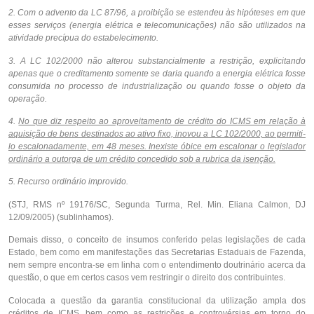
2. Com o advento da LC 87/96, a proibição se estendeu às hipóteses em que
esses serviços (energia elétrica e telecomunicações) não são utilizados na
atividade precípua do estabelecimento.
3. A LC 102/2000 não alterou substancialmente a restrição, explicitando
apenas que o creditamento somente se daria quando a energia elétrica fosse
consumida no processo de industrialização ou quando fosse o objeto da
operação.
4.
No que diz respeito ao aproveitamento de crédito do ICMS em relação à
aquisição de bens destinados ao ativo fixo, inovou a LC 102/2000, ao permiti-
lo escalonadamente, em 48 meses. Inexiste óbice em escalonar o legislador
ordinário a outorga de um crédito concedido sob a rubrica da isenção.
5. Recurso ordinário improvido.
(STJ, RMS nº 19176/SC, Segunda Turma, Rel. Min. Eliana Calmon, DJ
12/09/2005) (sublinhamos).
Demais disso, o conceito de insumos conferido pelas legislações de cada
Estado, bem como em manifestações das Secretarias Estaduais de Fazenda,
nem sempre encontra-se em linha com o entendimento doutrinário acerca da
questão, o que em certos casos vem restringir o direito dos contribuintes.
Colocada a questão da garantia constitucional da utilização ampla dos
créditos de ICMS, bem como as restrições e controvérsias em torno do