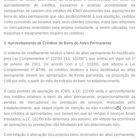
aproveitamento de créditos, passamos a analisar possibilidade de
companhias se valerem dos créditos de ICMS decorrentes das aquisições de
bens do ativo permanente que são, posteriormente à sua aquisição, cedidos
como comodato ou locados para seus clientes (clientes estes que adquirem
as mercadorias revendidas pela própria comodante, a serem utilizadas nas
máquinas e equipamentos locados ou cedidos).
3. Aproveitamento de Créditos de Bens do Ativo Permanente
O sistema de creditamento relativo a bens do ativo permanente foi modificado
pela Lei Complementar nº 102/00 (“LC 102/00”), que entrou em vigor em 1º
de janeiro de 2001. De acordo com a LC 102/00, que alterou a Lei
Complementar nº 87/96, os créditos relativos a bens destinados ao ativo
permanente devem ser apropriados de forma parcelada, na proporção de
1/48 por mês, a partir do mês de entrada do bem no estabelecimento.
A cada período de apuração do ICMS, a LC 102/00 veda o aproveitamento
dos créditos relativos a bens do ativo permanente, proporcionalmente às
vendas de mercadorias ou prestação de serviços, realizadas pelo
estabelecimento, que sejam objeto de isenção ou não incidência
[5]
. Quanto
aos créditos já aproveitados, nos meses em que as vendas e serviços foram
tributados, a LC 102/00 não determina seu estorno, em virtude da ocorrência
de operações ou prestações não tributadas em um determinado mês.
Com relação à alienação dos próprios bens destinados ao ativo permanente,