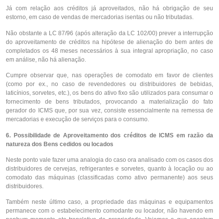
Já com relação aos créditos já aproveitados, não há obrigação de seu
estorno, em caso de vendas de mercadorias isentas ou não tributadas.
Não obstante a LC 87/96 (após alteração da LC 102/00) prever a interrupção
do aproveitamento de créditos na hipótese de alienação do bem antes de
completados os 48 meses necessários à sua integral apropriação, no caso
em análise, não há alienação.
Cumpre observar que, nas operações de comodato em favor de clientes
(como por ex., no caso de revendedores ou distribuidores de bebidas,
laticínios, sorvetes, etc.), os bens do ativo fixo são utilizados para consumar o
fornecimento de bens tributados, provocando a materialização do fato
gerador do ICMS que, por sua vez, consiste essencialmente na remessa de
mercadorias e execução de serviços para o consumo.
6. Possibilidade de Aproveitamento dos créditos de ICMS em razão da
natureza dos Bens cedidos ou locados
Neste ponto vale fazer uma analogia do caso ora analisado com os casos dos
distribuidores de cervejas, refrigerantes e sorvetes, quanto à locação ou ao
comodato das máquinas (classificadas como ativo permanente) aos seus
distribuidores.
Também neste último caso, a propriedade das máquinas e equipamentos
permanece com o estabelecimento comodante ou locador, não havendo em