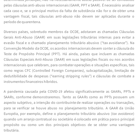
pelas cláusulas anti-abuso internacionais (GAAR, PPT e SAAR). É necessário analisar
cada caso e, se o principal motivo da falta de substância não for o de obter uma
vantagem fiscal, tais cláusulas anti-abuso não devem ser aplicadas durante o
período de quarentena.
Diversos países, sobretudo membros da OCDE, adotaram as chamadas Cláusulas
Gerais Anti-Abuso (GAAR) em suas legislações tributárias internas para evitar a
evasão fiscal e o chamado planejamento tributário abusivo (“tax avoidance”). Na
Convenção Modelo da OCDE, os acordos internacionais devem conter a cláusula do
Teste de Propósito Principal (PPT). Há ainda, países que incluem as chamadas
Cláusulas Especiais Anti-Abuso (SAAR) em suas legislações fiscais ou nos acordos
internacionais que celebram, para combater operações e situações específicas, tais
como regras CFC (Controlled Foreign Companies), subcapitalização, limitação de
dedutibilidade de despesas (“earning stripping rules”) e cláusulas de combate a
instrumentos financeiros híbridos.
A pandemia causada pela COVID-19 afetou significativamente as GAARs, PPTs e
SAARs, conforme demonstraremos. Tanto as GAARs como as PPTs possuem um
aspecto subjetivo, a intenção do contribuinte de realizar operações ou transações,
para se verificar se houve abuso no planejamento tributário. A GAAR da União
Européia, por exemplo, define o planejamento tributário abusivo (
tax avoidance
)
quando um arranjo contratual ou societário é colocado em prática para o principal
propósito ou como um dos principais objetivos de se obter uma vantagem
tributária.