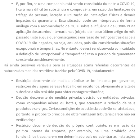
E, por fim, se uma companhia está sendo constituída durante a COVID-19,
ficará mais difícil ter substância e comprová-la, em razão das limitações de
tráfego de pessoas, locação e utilização de instalações físicas e demais
impactos da quarentena. Essa situação pode ser interpretada de forma
análoga com a recomendação da OCDE sobre a influência da COVID-19 na
aplicação dos acordos internacionais (objeto do nosso último artigo do mês
passado): isto é, qualquer consequência em razão de restrições trazidas pela
COVID-19 são negadas, ou seja, anuladas, pois são consideradas situações
excepcionais e temporárias. No entanto, deverá ser observada com cuidado
a definição de “excepcional” e “temporária”, caso o período de quarentena
se estenda consideravelmente.
Há ainda possíveis variáveis para as situações acima referidas decorrentes da
natureza das medidas restritivas trazidas pela COVID-19, notadamente:
Restrição decorrente de medida pública: se for imposta por governos,
restrições de viagens aéreas e trabalho em escritórios, obviamente a falta de
substância não terá sido para obter vantagem tributária;
Decisão decorrente de medida privada: decisão de entidades privadas,
como companhias aéreas ou hotéis, que acarretem a redução de seus
produtos e serviços. Certas condições de substância poderão ser afetadas e,
portanto, o propósito principal de obter vantagem tributária parece não ser
verificado; e
Restrição decorre de decisão do próprio contribuinte: se em razão da
política interna da empresa, por exemplo, há uma proibição dos
funcionários trabalharem em determinado país ou adentrar as instalações