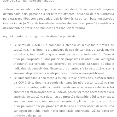
agenda da companhia e seus negócios.
Todavia, se impedidos de viajar, essa reunião deixa de ser realizada naquele
determinado país, passando a ser feita vitualmente, deixando de dar
substância
para essas reuniões como requerido pela lei doméstica ou com base nos acordos
internacionais (o “local da tomada de decisões efetivas da empresa” é a residência
da companhia e pressupõe reuniões físicas naquele território).
Aqui é importante distinguir as três situações possíveis:
Se antes da COVID-19 a companhia atendia os requisitos e provas de
substância, mas durante a pandemia deixou de ter total ou parcialmente
substância, isso significa que a ausência de substância não foi “com o
principal propósito ou dos principais propósitos de obter uma vantagem
tributária”. Na verdade, isso decorreu da proteção da saúde pública e
individual dos envolvidos. Nesse caso, portanto, a falta de substância seria
em razão da proteção da saúde pública e privada, o que é justificável.
Se, uma companhia não atendia os requisitos e provas de substância antes
da COVID-19 e, durante a pandemia, também não possui substância ou
provas suficientes, então a questão reside em saber se essa substância foi
ausente em razão da pandemia. Todavia, parece ser menos defensável que a
ausência de substância decorreu da proteção da saúde pública e privada,
em que pese isso, não necessariamente, implique dizer que um dos
principais ou o principal propósito da falta de substância foi o de obter uma
vantagem tributária. Pode haver uma razão empresarial válida, basta ser
provado pelas partes.