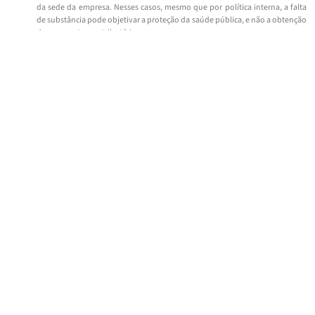
da sede da empresa. Nesses casos, mesmo que por política interna, a falta
de substância pode objetivar a proteção da saúde pública, e não a obtenção
de uma vantagem tributária.
Em síntese, num cenário de incertezas causado pelo COVID-19, a falta de substância
ou de sua prova, pode decorrer de razões de saúde pública, sejam decorrentes de
medidas governamentais ou de políticas internas de melhores práticas e cautela
preconizadas pelas empresas. Assim, viagens internacionais, estadias em hotéis,
reuniões nas sedes das empresas podem restar comprometidas por muito tempo
ainda.
Mesmo não havendo posicionamento oficial da OCDE, da União Europeia e da ONU
sobre esse tema em específico, isso não significa que, inexistindo prova da
substância das reuniões, tomadas de decisão e atividades econômicas da empresa
em determinada jurisdição, há abuso passível de ser combatido pelas cláusulas
GAAR, PPT e SAAR internacional ou localmente. Será necessário analisar
individualmente cada caso e, na maior parte das vezes, como o principal motivo não
será de obter uma vantagem fiscal, tais cláusulas não devem ser aplicadas durante o
período de quarentena.
CATEGORIA:
ARTIGOS