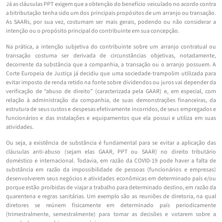
Já as cláusulas PPT exigem que a obtenção do benefício veiculado no acordo contra
a bitributação tenha sido um dos principais propósitos de um arranjo ou transação.
As SAARs, por sua vez, costumam ser mais gerais, podendo ou não considerar a
intenção ou o propósito principal do contribuinte em sua concepção.
Na prática, a intenção subjetiva do contribuinte sobre um arranjo contratual ou
transação costuma ser derivada de circunstâncias objetivas, notadamente,
decorrente da substância que a companhia, a transação ou o arranjo possuem. A
Corte Europeia de Justiça já decidiu que uma sociedade-trampolim utilizada para
evitar imposto de renda retido na fonte sobre dividendos ou juros vai depender da
verificação de “abuso de direito” (caracterizada pela GAAR) e, em especial, com
relação à administração da companhia, de suas demonstrações financeiras, da
estrutura de seus custos e despesas efetivamente incorridos, de seus empregados e
funcionários e das instalações e equipamentos que ela possui e utiliza em suas
atividades.
Ou seja, a existência de substância é fundamental para se evitar a aplicação das
cláusulas anti-abuso (sejam elas GAAR, PPT ou SAAR) no direito tributário
doméstico e internacional. Todavia, em razão da COVID-19 pode haver a falta de
substância em razão da impossibilidade de pessoas (funcionários e empresas)
desenvolverem seus negócios e atividades econômicas em determinado país e/ou
porque estão proibidas de viajar a trabalho para determinado destino, em razão da
quarentena e regras sanitárias. Um exemplo são as reuniões de diretoria, na qual
diretores se reúnem fisicamente em determinado país periodicamente
(trimestralmente, semestralmente) para tomar as decisões e votarem sobre a