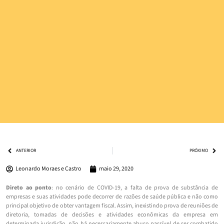
ANTERIOR
PRÓXIMO
Leonardo Moraes e Castro
maio 29, 2020
Direto ao ponto
: no cenário de COVID-19, a falta de prova de substância de
empresas e suas atividades pode decorrer de razões de saúde pública e não como
principal objetivo de obter vantagem fiscal. Assim, inexistindo prova de reuniões de
diretoria, tomadas de decisões e atividades econômicas da empresa em
determinada jurisdição, não há necessariamente abuso passível de ser combatido