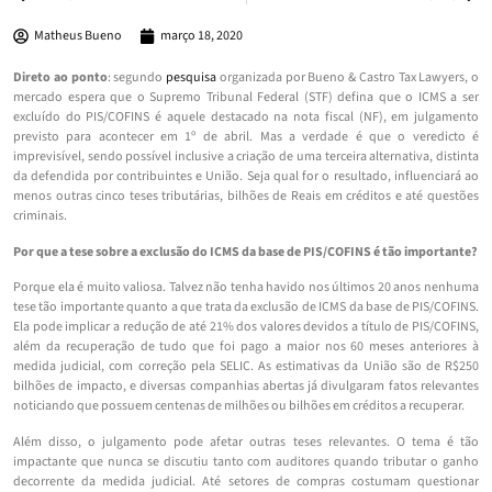
Matheus Bueno
março 18, 2020
Direto ao ponto
: segundo
pesquisa
organizada por Bueno & Castro Tax Lawyers, o
mercado espera que o Supremo Tribunal Federal (STF) defina que o ICMS a ser
excluído do PIS/COFINS é aquele destacado na nota fiscal (NF), em julgamento
previsto para acontecer em 1º de abril. Mas a verdade é que o veredicto é
imprevisível, sendo possível inclusive a criação de uma terceira alternativa, distinta
da defendida por contribuintes e União. Seja qual for o resultado, influenciará ao
menos outras cinco teses tributárias, bilhões de Reais em créditos e até questões
criminais.
Por que a tese sobre a exclusão do ICMS da base de PIS/COFINS é tão importante?
Porque ela é muito valiosa. Talvez não tenha havido nos últimos 20 anos nenhuma
tese tão importante quanto a que trata da exclusão de ICMS da base de PIS/COFINS.
Ela pode implicar a redução de até 21% dos valores devidos a título de PIS/COFINS,
além da recuperação de tudo que foi pago a maior nos 60 meses anteriores à
medida judicial, com correção pela SELIC. As estimativas da União são de R$250
bilhões de impacto, e diversas companhias abertas já divulgaram fatos relevantes
noticiando que possuem centenas de milhões ou bilhões em créditos a recuperar.
Além disso, o julgamento pode afetar outras teses relevantes. O tema é tão
impactante que nunca se discutiu tanto com auditores quando tributar o ganho
decorrente da medida judicial. Até setores de compras costumam questionar