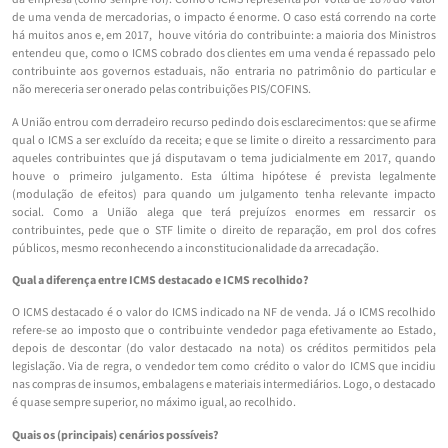
de uma venda de mercadorias, o impacto é enorme. O caso está correndo na corte
há muitos anos e, em 2017, houve vitória do contribuinte: a maioria dos Ministros
entendeu que, como o ICMS cobrado dos clientes em uma venda é repassado pelo
contribuinte aos governos estaduais, não entraria no patrimônio do particular e
não mereceria ser onerado pelas contribuições PIS/COFINS.
A União entrou com derradeiro recurso pedindo dois esclarecimentos: que se afirme
qual o ICMS a ser excluído da receita; e que se limite o direito a ressarcimento para
aqueles contribuintes que já disputavam o tema judicialmente em 2017, quando
houve o primeiro julgamento. Esta última hipótese é prevista legalmente
(modulação de efeitos) para quando um julgamento tenha relevante impacto
social. Como a União alega que terá prejuízos enormes em ressarcir os
contribuintes, pede que o STF limite o direito de reparação, em prol dos cofres
públicos, mesmo reconhecendo a inconstitucionalidade da arrecadação.
Qual a diferença entre ICMS destacado e ICMS recolhido?
O ICMS destacado é o valor do ICMS indicado na NF de venda. Já o ICMS recolhido
refere-se ao imposto que o contribuinte vendedor paga efetivamente ao Estado,
depois de descontar (do valor destacado na nota) os créditos permitidos pela
legislação. Via de regra, o vendedor tem como crédito o valor do ICMS que incidiu
nas compras de insumos, embalagens e materiais intermediários. Logo, o destacado
é quase sempre superior, no máximo igual, ao recolhido.
Quais os (principais) cenários possíveis?