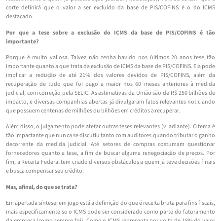
corte definirá que o valor a ser excluído da base de PIS/COFINS é o do ICMS
destacado.
Por que a tese sobre a exclusão do ICMS da base de PIS/COFINS é tão
importante?
Porque é muito valiosa. Talvez não tenha havido nos últimos 20 anos tese tão
importante quanto a que trata da exclusão de ICMS da base de PIS/COFINS. Ela pode
implicar a redução de até 21% dos valores devidos de PIS/COFINS, além da
recuperação de tudo que foi pago a maior nos 60 meses anteriores à medida
judicial, com correção pela SELIC. As estimativas da União são de R$ 250 bilhões de
impacto, e diversas companhias abertas já divulgaram fatos relevantes noticiando
que possuem centenas de milhões ou bilhões em créditos a recuperar.
Além disso, o julgamento pode afetar outras teses relevantes (v. adiante). O tema é
tão impactante que nunca se discutiu tanto com auditores quando tributar o ganho
decorrente da medida judicial. Até setores de compras costumam questionar
fornecedores quanto a tese, a fim de buscar alguma renegociação de preços. Por
fim, a Receita Federal tem criado diversos obstáculos a quem já teve decisões finais
e busca compensar seu crédito.
Mas, afinal, do que se trata?
Em apertada síntese: em jogo está a definição do que é receita bruta para fins fiscais,
mais especificamente se o ICMS pode ser considerado como parte do faturamento
da empresa (como sempre foi). Como o ICMS representa por volta de 18% do valor