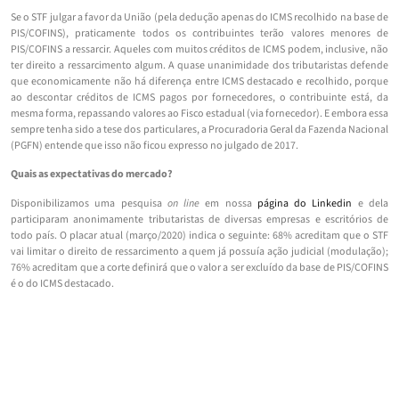
Se o STF julgar a favor da União (pela dedução apenas do ICMS recolhido na base de
PIS/COFINS), praticamente todos os contribuintes terão valores menores de
PIS/COFINS a ressarcir. Aqueles com muitos créditos de ICMS podem, inclusive, não
ter direito a ressarcimento algum. A quase unanimidade dos tributaristas defende
que economicamente não há diferença entre ICMS destacado e recolhido, porque
ao descontar créditos de ICMS pagos por fornecedores, o contribuinte está, da
mesma forma, repassando valores ao Fisco estadual (via fornecedor). E embora essa
sempre tenha sido a tese dos particulares, a Procuradoria Geral da Fazenda Nacional
(PGFN) entende que isso não ficou expresso no julgado de 2017.
Quais as expectativas do mercado?
Disponibilizamos uma pesquisa
on line
em nossa
página do Linkedin
e dela
participaram anonimamente tributaristas de diversas empresas e escritórios de
todo país. O placar atual (março/2020) indica o seguinte: 68% acreditam que o STF
vai limitar o direito de ressarcimento a quem já possuía ação judicial (modulação);
76% acreditam que a corte definirá que o valor a ser excluído da base de PIS/COFINS
é o do ICMS destacado.
Quais são os demais efeitos possíveis?
Como é regra em temas tributários no Brasil, há muita complexidade. Por exemplo: a
situação dos inúmeros contribuintes que possuem incentivos fiscais de ICMS, que