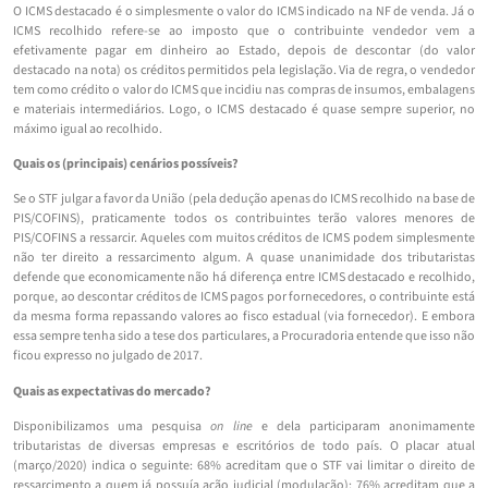
O ICMS destacado é o simplesmente o valor do ICMS indicado na NF de venda. Já o
ICMS recolhido refere-se ao imposto que o contribuinte vendedor vem a
efetivamente pagar em dinheiro ao Estado, depois de descontar (do valor
destacado na nota) os créditos permitidos pela legislação. Via de regra, o vendedor
tem como crédito o valor do ICMS que incidiu nas compras de insumos, embalagens
e materiais intermediários. Logo, o ICMS destacado é quase sempre superior, no
máximo igual ao recolhido.
Quais os (principais) cenários possíveis?
Se o STF julgar a favor da União (pela dedução apenas do ICMS recolhido na base de
PIS/COFINS), praticamente todos os contribuintes terão valores menores de
PIS/COFINS a ressarcir. Aqueles com muitos créditos de ICMS podem simplesmente
não ter direito a ressarcimento algum. A quase unanimidade dos tributaristas
defende que economicamente não há diferença entre ICMS destacado e recolhido,
porque, ao descontar créditos de ICMS pagos por fornecedores, o contribuinte está
da mesma forma repassando valores ao fisco estadual (via fornecedor). E embora
essa sempre tenha sido a tese dos particulares, a Procuradoria entende que isso não
ficou expresso no julgado de 2017.
Quais as expectativas do mercado?
Disponibilizamos uma pesquisa
on line
e dela participaram anonimamente
tributaristas de diversas empresas e escritórios de todo país. O placar atual
(março/2020) indica o seguinte: 68% acreditam que o STF vai limitar o direito de
ressarcimento a quem já possuía ação judicial (modulação); 76% acreditam que a