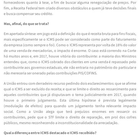
fornecedores quanto à tese, a fim de buscar alguma renegociação de preços. Por
fim, a Receita Federal tem criado diversos obstáculos a quem já teve decisões finais
e busca compensar seu crédito.
Mas, afinal, do que se trata?
Em apertada síntese: em jogo está a definição do que é receita bruta para fins fiscais,
mais especificamente se o ICMS pode ser considerado como parte do faturamento
da empresa (como sempre o foi). Como o ICMS representa por volta de 18% do valor
de uma venda de mercadorias, o impacto é enorme. O caso está correndo na Corte
há muitos anos e, em 2017, houve vitória do contribuinte: a maioria dos Ministros
entendeu que, como o ICMS cobrado dos clientes em uma venda é repassado pelo
contribuinte aos governos estaduais, ele não entraria no patrimônio do particular e
não mereceria ser onerado pelas contribuições PIS/COFINS.
A União entrou com derradeiro recurso pedindo dois esclarecimentos: que se afirme
qual o ICMS a ser excluído da receita; e que se limite o direito ao ressarcimento para
aqueles contribuintes que já disputavam o tema judicialmente em 2017, quando
houve o primeiro julgamento. Esta última hipótese é prevista legalmente
(modulação de efeitos) para quando um julgamento tenha relevante impacto
social. Como a União alega que terá prejuízos enormes em ressarcir os
contribuintes, pede que o STF limite o direito de reparação, em prol dos cofres
públicos, mesmo reconhecendo a inconstitucionalidade da arrecadação.
Qual a diferença entre ICMS destacado e ICMS recolhido?