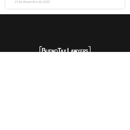
23 de dezembro de 2020
SIGA-NOS:
HOME
QUEM SOMOS
SOLUÇÕES
EXPERTISE
NEWS
EVENTOS
OPINIÕES
CONTATO
Advogados tributaristas em São Paulo. Assessoria com excelência técnica,
atendimento pessoal e pragmático.