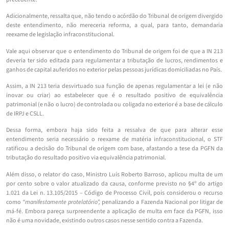
Adicionalmente, ressalta que, não tendo o acórdão do Tribunal de origem divergido
deste entendimento, não mereceria reforma, a qual, para tanto, demandaria
reexame de legislação infraconstitucional.
Vale aqui observar que o entendimento do Tribunal de origem foi de que a IN 213
deveria ter sido editada para regulamentar a tributação de lucros, rendimentos e
ganhos de capital auferidos no exterior pelas pessoas jurídicas domiciliadas no País.
Assim, a IN 213 teria desvirtuado sua função de apenas regulamentar a lei (e não
inovar ou criar) ao estabelecer que é o resultado positivo de equivalência
patrimonial (e não o lucro) de controlada ou coligada no exterior é a base de cálculo
de IRPJ e CSLL.
Dessa forma, embora haja sido feita a ressalva de que para alterar esse
entendimento seria necessário o reexame de matéria infraconstitucional, o STF
ratificou a decisão do Tribunal de origem com base, afastando a tese da PGFN da
tributação do resultado positivo via equivalência patrimonial.
Além disso, o relator do caso, Ministro Luís Roberto Barroso, aplicou multa de um
por cento sobre o valor atualizado da causa, conforme previsto no §4º do artigo
1.021 da Lei n. 13.105/2015 – Código de Processo Civil, pois considerou o recurso
como
“manifestamente protelatório”,
penalizando a Fazenda Nacional por litigar de
má-fé.
Embora pareça surpreendente a aplicação de multa em face da PGFN, isso
não é uma novidade, existindo outros casos nesse sentido contra a Fazenda.