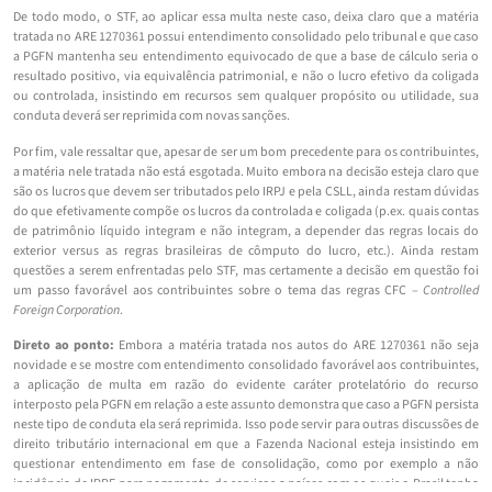
De todo modo, o STF, ao aplicar essa multa neste caso, deixa claro que a matéria
tratada no ARE 1270361 possui entendimento consolidado pelo tribunal e que caso
a PGFN mantenha seu entendimento equivocado de que a base de cálculo seria o
resultado positivo, via equivalência patrimonial, e não o lucro efetivo da coligada
ou controlada, insistindo em recursos sem qualquer propósito ou utilidade, sua
conduta deverá ser reprimida com novas sanções.
Por fim, vale ressaltar que, apesar de ser um bom precedente para os contribuintes,
a matéria nele tratada não está esgotada. Muito embora na decisão esteja claro que
são os lucros que devem ser tributados pelo IRPJ e pela CSLL, ainda restam dúvidas
do que efetivamente compõe os lucros da controlada e coligada (p.ex. quais contas
de patrimônio líquido integram e não integram, a depender das regras locais do
exterior versus as regras brasileiras de cômputo do lucro, etc.). Ainda restam
questões a serem enfrentadas pelo STF, mas certamente a decisão em questão foi
um passo favorável aos contribuintes sobre o tema das regras CFC –
Controlled
Foreign Corporation
.
Direto ao ponto:
Embora a matéria tratada nos autos do ARE 1270361 não seja
novidade e se mostre com entendimento consolidado favorável aos contribuintes,
a aplicação de multa em razão do evidente caráter protelatório do recurso
interposto pela PGFN em relação a este assunto demonstra que caso a PGFN persista
neste tipo de conduta ela será reprimida. Isso pode servir para outras discussões de
direito tributário internacional em que a Fazenda Nacional esteja insistindo em
questionar entendimento em fase de consolidação, como por exemplo a não
incidência de IRRF para pagamento de serviços a países com os quais o Brasil tenha