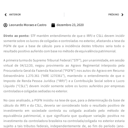
ANTERIOR
PRÓXIMO
Leonardo Moraes e Castro
dezembro 23, 2020
Direto ao ponto:
STF mantém entendimento de que o IRPJ e CSLL devem incidir
somente sobre os lucros de coligadas e controladas no exterior, afastando a tese da
PGFN de que a base de cálculo para a incidência destes tributos seria todo o
resultado positivo auferido com base no método de equivalência patrimonial.
A primeira turma do Supremo Tribunal Federal (“STF”), por unanimidade, em sessão
virtual de 04/12/20, negou provimento ao Agravo Regimental interposto pela
Procuradoria Geral da Fazenda Nacional (“PGFN”) nos autos do Agravo em Recurso
Extraordinário 1.270.361 (“ARE 1270361”), mantendo o entendimento de que o
Imposto de Renda Pessoa Jurídica (“IRPJ”) e a Contribuição Social sobre o Lucro
Líquido (“CSLL”) devem incidir somente sobre os lucros auferidos por empresas
controladas e coligadas sediadas no exterior.
No caso analisado, a PGFN insistiu na tese de que, para a determinação da base de
cálculo do IRPJ e da CSLL, deveria ser considerado todo o resultado positivo de
investimento em sociedade controla ou coligada avaliado pelo método de
equivalência patrimonial, o que significaria que qualquer variação positiva no
investimento da controladora brasileira na controlada/coligada no exterior estaria
sujeito a tais tributos federais, independentemente de, ao fim do período (ano-