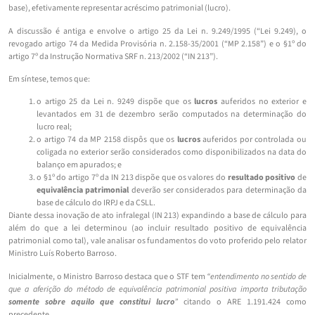
base), efetivamente representar acréscimo patrimonial (lucro).
A discussão é antiga e envolve o artigo 25 da Lei n. 9.249/1995 (“Lei 9.249), o
revogado artigo 74 da Medida Provisória n. 2.158-35/2001 (“MP 2.158”) e o §1º do
artigo 7º da Instrução Normativa SRF n. 213/2002 (“IN 213”).
Em síntese, temos que:
o artigo 25 da Lei n. 9249 dispõe que os
lucros
auferidos no exterior e
levantados em 31 de dezembro serão computados na determinação do
lucro real;
o artigo 74 da MP 2158 dispôs que os
lucros
auferidos por controlada ou
coligada no exterior serão considerados como disponibilizados na data do
balanço em apurados; e
o §1º do artigo 7º da IN 213 dispõe que os valores do
resultado positivo
de
equivalência patrimonial
deverão ser considerados para determinação da
base de cálculo do IRPJ e da CSLL.
Diante dessa inovação de ato infralegal (IN 213) expandindo a base de cálculo para
além do que a lei determinou (ao incluir resultado positivo de equivalência
patrimonial como tal), vale analisar os fundamentos do voto proferido pelo relator
Ministro Luís Roberto Barroso.
Inicialmente, o Ministro Barroso destaca que o STF tem
“entendimento no sentido de
que a aferição do método de equivalência patrimonial positiva importa tributação
somente sobre aquilo que constitui lucro
”
citando o ARE 1.191.424 como
precedente.