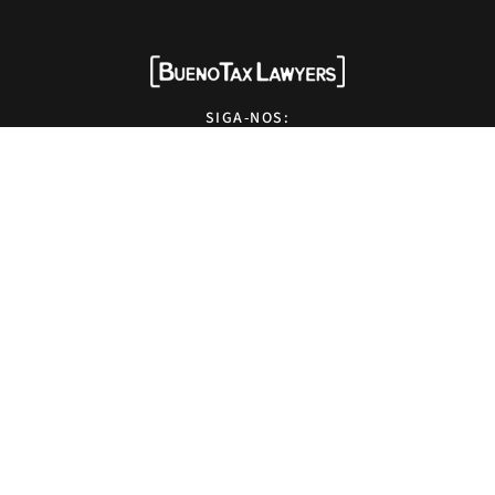
SIGA-NOS:
HOME
QUEM SOMOS
SOLUÇÕES
EXPERTISE
NEWS
EVENTOS
OPINIÕES
CONTATO
Advogados tributaristas em São Paulo. Assessoria com excelência técnica,
atendimento pessoal e pragmático.
info@bueno.tax
Rua Pais Leme, 524 - 10º andar, São Paulo-SP, Brasil, CEP: 05424-010
+55 (11) 5225-8113
Design by
Kameleon Marketing Digital