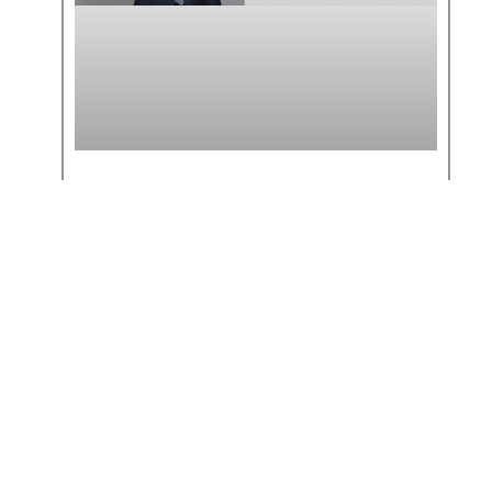
MATHEUS BUENO ANALISA
ENTENDIMENTO DA RECEITA
SOBRE IR DE SERVIDORES NO
EXTERIOR
SAIBA MAIS >>
6 de maio de 2026
« Anterior
Próximo »