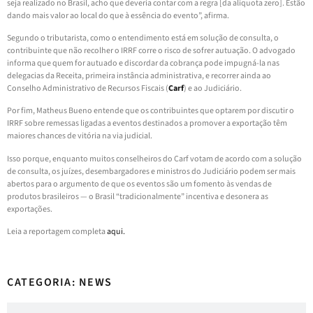
seja realizado no Brasil, acho que deveria contar com a regra [da alíquota zero]. Estão
dando mais valor ao local do que à essência do evento”, afirma.
Segundo o tributarista, como o entendimento está em solução de consulta, o
contribuinte que não recolher o IRRF corre o risco de sofrer autuação. O advogado
informa que quem for autuado e discordar da cobrança pode impugná-la nas
delegacias da Receita, primeira instância administrativa, e recorrer ainda ao
Conselho Administrativo de Recursos Fiscais (
Carf
) e ao Judiciário.
Por fim, Matheus Bueno entende que os contribuintes que optarem por discutir o
IRRF sobre remessas ligadas a eventos destinados a promover a exportação têm
maiores chances de vitória na via judicial.
Isso porque, enquanto muitos conselheiros do Carf votam de acordo com a solução
de consulta, os juízes, desembargadores e ministros do Judiciário podem ser mais
abertos para o argumento de que os eventos são um fomento às vendas de
produtos brasileiros — o Brasil “tradicionalmente” incentiva e desonera as
exportações.
Leia a reportagem completa
aqui.
CATEGORIA: NEWS