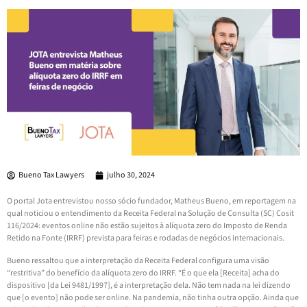
Bueno Tax Lawyers
julho 30, 2024
O portal Jota entrevistou nosso sócio fundador, Matheus Bueno, em reportagem na
qual noticiou o entendimento da Receita Federal na Solução de Consulta (SC) Cosit
116/2024: eventos online não estão sujeitos à alíquota zero do Imposto de Renda
Retido na Fonte (IRRF) prevista para feiras e rodadas de negócios internacionais.
Bueno ressaltou que a interpretação da Receita Federal configura uma visão
“restritiva” do benefício da alíquota zero do IRRF. “É o que ela [Receita] acha do
dispositivo [da Lei 9481/1997], é a interpretação dela. Não tem nada na lei dizendo
que [o evento] não pode ser online. Na pandemia, não tinha outra opção. Ainda que