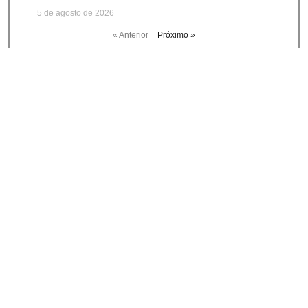
5 de agosto de 2026
« Anterior
Próximo »
HOME
|
NEWS
ASSINE NOSSA NEWSLETTER E
RECEBA CONVITES PARA NOSSOS
EVENTOS, ARTIGOS E NOTÍCIAS!
Concordo com os
termos e condições de uso