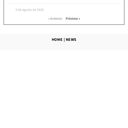
5 de agosto de 2026
« Anterior
Próximo »
HOME
|
NEWS
ASSINE NOSSA NEWSLETTER E RECEBA
CONVITES PARA NOSSOS
EVENTOS, ARTIGOS E NOTÍCIAS!
Concordo com os
termos e condições de uso