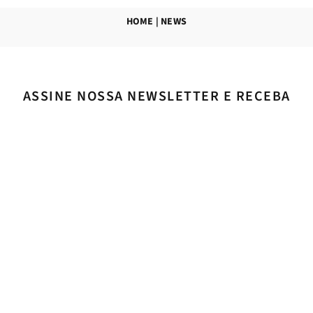
HOME
|
NEWS
ASSINE NOSSA NEWSLETTER E RECEBA
CONVITES PARA NOSSOS
EVENTOS, ARTIGOS E NOTÍCIAS!
Concordo com os
termos e condições de uso
ASSINAR