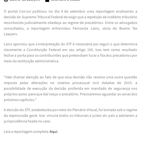
O portal ConJur publicou no dia 9 de setembro uma reportagem analisando a
decisão do Supremo Tribunal Federal de exigir que a repetição de indébito tributário
reconhecida judicialmente obedeça ao regime de precatórios. Entre os advogados
consultados, a reportagem entrevistou Fernanda Lains, sócia do Bueno Tax
Lawyers.
Lains apontou que a interpretação do STF é necessária por seguir o que determina
claramente a Constituição Federal em seu artigo 100. Isso tem como resultado
fechar a porta para os contribuintes que pretendiam furar a fila dos precatórios por
meio da restituição administrativa.
“Vale chamar atenção ao fato de que essa decisão não resolve uma outra questão
imposta pelas alterações no sistema processual civil datadas de 2015: a
possibilidade de execução da decisão proferida em mandado de segurança nos
próprios autos para que daí nasça o precatório. Precisaremos aguardar as cenas dos
próximos capítulos.”
A decisão do STF, estabelecida por meio do Plenário Virtual, foi tomada sob o regime
da repercussão geral. Isso vincula todos os tribunais e juízes do país a adotarem a
jurisprudência fixada no caso.
Leia a reportagem completa:
Aqui.