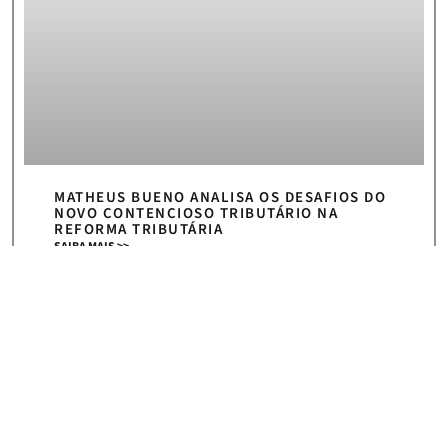
MATHEUS BUENO ANALISA OS DESAFIOS DO
NOVO CONTENCIOSO TRIBUTÁRIO NA
REFORMA TRIBUTÁRIA
SAIBA MAIS >>
5 de agosto de 2026
« Anterior
Próximo »
HOME
|
NEWS