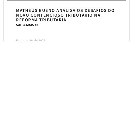
MATHEUS BUENO ANALISA OS DESAFIOS DO
NOVO CONTENCIOSO TRIBUTÁRIO NA
REFORMA TRIBUTÁRIA
SAIBA MAIS >>
5 de agosto de 2026
« Anterior
Próximo »
HOME
|
NEWS
ASSINE NOSSA NEWSLETTER E RECEBA
CONVITES PARA NOSSOS
EVENTOS, ARTIGOS E NOTÍCIAS!