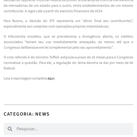
decisão do Supremo Tribunal Federal de proibir a cobrança de ICMS na transferência
de mercadorias de um estado para o outro, entre estabelecimentos de um mesmo
contribuinte. A regra vale a partir do exercício financeiro de 2024.
Para Bueno, a decisão do STF representa um “alívio final aos contribuintes”,
especialmente aos varejistas com operações próprias interestaduais.
O tributarista ressaltou que se prevalecesse a divergência aberta, os créditos
acumulados “teriam seu uso imediatamente ameaçado, ao menos até que o
Congresso deliberasse em lei complementar pelo seu aproveitamento”.
O voto referido é do ministro Toffoli: estipulava prazo de 18 meses para o Congresso
normatizar a questão. Para ele, a regulação do tema deveria se dar por meio de lei
federal.
Leia a reportagem completa
aqui
.
CATEGORIA: NEWS