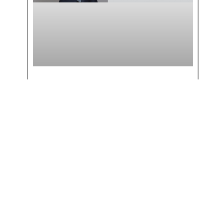
MATHEUS BUENO ANALISA
ENTENDIMENTO DA RECEITA
SOBRE IR DE SERVIDORES NO
EXTERIOR
SAIBA MAIS >>
6 de maio de 2026
« Anterior
Próximo »