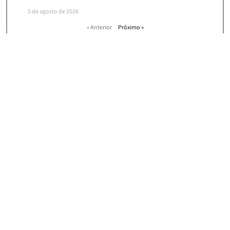
5 de agosto de 2026
« Anterior
Próximo »
HOME
|
NEWS
ASSINE NOSSA NEWSLETTER E RECEBA
CONVITES PARA NOSSOS
EVENTOS, ARTIGOS E NOTÍCIAS!
Concordo com os
termos e condições de uso