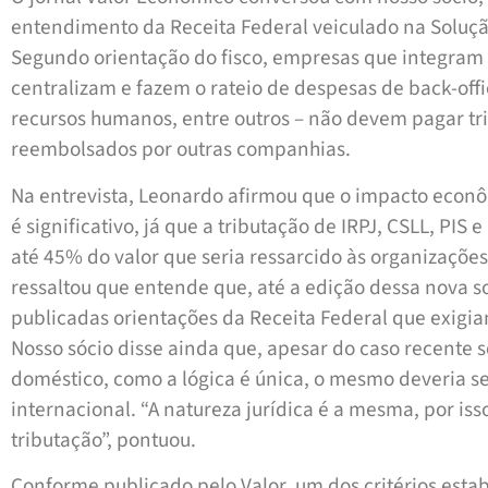
entendimento da Receita Federal veiculado na Soluçã
Segundo orientação do fisco, empresas que integra
centralizam e fazem o rateio de despesas de back-offi
recursos humanos, entre outros – não devem pagar tri
reembolsados por outras companhias.
Na entrevista, Leonardo afirmou que o impacto econ
é significativo, já que a tributação de IRPJ, CSLL, PI
até 45% do valor que seria ressarcido às organizaçõe
ressaltou que entende que, até a edição dessa nova s
publicadas orientações da Receita Federal que exigiam
Nosso sócio disse ainda que, apesar do caso recente s
doméstico, como a lógica é única, o mesmo deveria se
internacional. “A natureza jurídica é a mesma, por iss
tributação”, pontuou.
Conforme publicado pelo Valor, um dos critérios estab