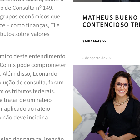
o de Consulta nº 149.
m grupos econômicos que
MATHEUS BUENO 
CONTENCIOSO TR
ce – como finanças, TI e
butos sobre valores
SAIBA MAIS >>
ômico deste entendimento
5 de agosto de 2026
S e Cofins pode comprometer
s. Além disso, Leonardo
olução de consulta, foram
 os tributos federais.
e tratar de um rateio
r aplicado ao rateio
o não deve incidir a
elecidos para tal isenção