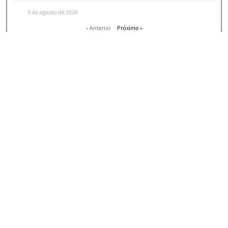
5 de agosto de 2026
« Anterior
Próximo »
HOME
|
NEWS
ASSINE NOSSA NEWSLETTER E RECEBA
CONVITES PARA NOSSOS
EVENTOS, ARTIGOS E NOTÍCIAS!
Concordo com os
termos e condições de uso