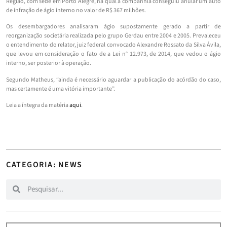
Região, com sede em Porto Alegre, na qual a companhia conseguiu anular um auto
de infração de ágio interno no valor de R$ 367 milhões.
Os desembargadores analisaram ágio supostamente gerado a partir de
reorganização societária realizada pelo grupo Gerdau entre 2004 e 2005. Prevaleceu
o entendimento do relator, juiz federal convocado Alexandre Rossato da Silva Ávila,
que levou em consideração o fato de a Lei n° 12.973, de 2014, que vedou o ágio
interno, ser posterior à operação.
Segundo Matheus, “ainda é necessário aguardar a publicação do acórdão do caso,
mas certamente é uma vitória importante”.
Leia a íntegra da matéria
aqui
.
CATEGORIA: NEWS