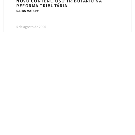
NOVO CONTENCIOSO TRIBUTÁRIO NA
REFORMA TRIBUTÁRIA
SAIBA MAIS >>
5 de agosto de 2026
« Anterior
Próximo »
HOME
|
NEWS
ASSINE NOSSA NEWSLETTER E RECEBA
CONVITES PARA NOSSOS
EVENTOS, ARTIGOS E NOTÍCIAS!