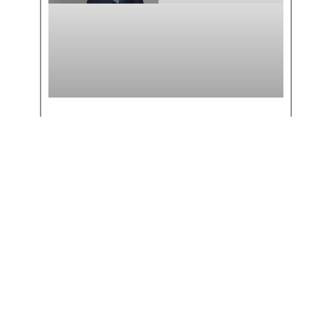
MATHEUS BUENO ANALISA
ENTENDIMENTO DA RECEITA
SOBRE IR DE SERVIDORES NO
EXTERIOR
SAIBA MAIS >>
6 de maio de 2026
« Anterior
Próximo »