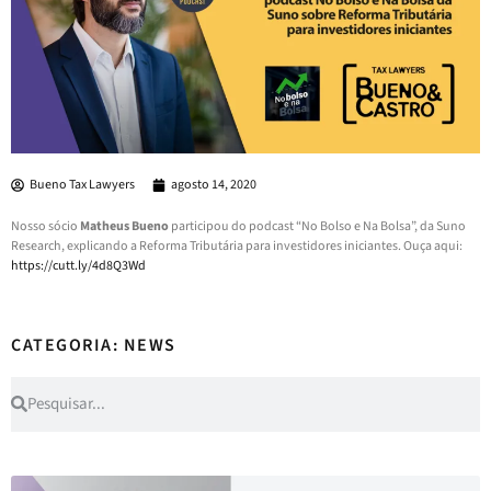
Bueno Tax Lawyers
agosto 14, 2020
Nosso sócio
Matheus Bueno
participou do podcast “No Bolso e Na Bolsa”, da Suno
Research, explicando a Reforma Tributária para investidores iniciantes. Ouça aqui:
https://cutt.ly/4d8Q3Wd
CATEGORIA: NEWS