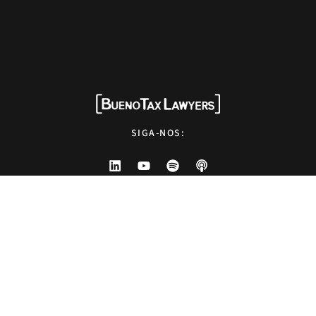
SIGA-NOS:
HOME
QUEM SOMOS
SOLUÇÕES
EXPERTISE
NEWS
EVENTOS
OPINIÕES
CONTATO
Advogados tributaristas em São Paulo. Assessoria com excelência técnica,
atendimento pessoal e pragmático.
info@bueno.tax