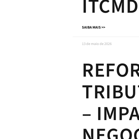
ITCMD
SAIBA MAIS >>
13 de maio de 2026
REFO
TRIBU
– IMP
NEGO