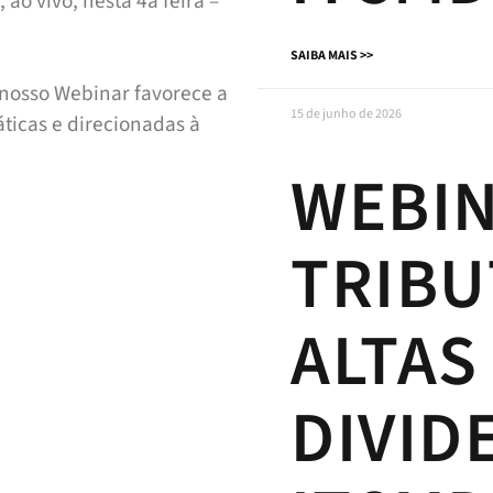
 ao vivo, nesta 4a feira –
SAIBA MAIS >>
 nosso Webinar favorece a
15 de junho de 2026
áticas e direcionadas à
WEBIN
TRIBU
ALTAS
DIVID