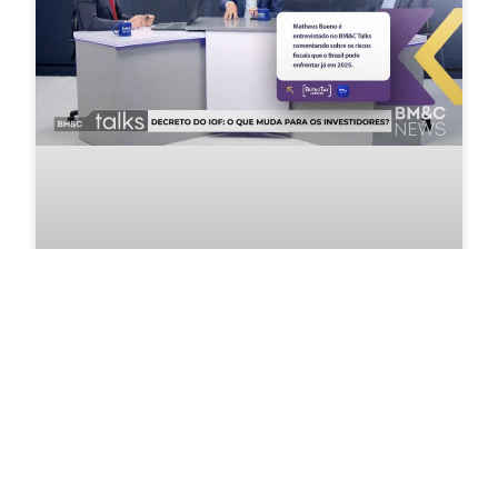
Decreto do IOF é “total
desestímulo à atividade
produtiva”, afirma Matheus
Bueno em entrevista ao BM&C