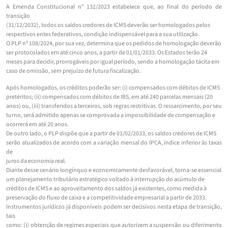
A Emenda Constitucional nº 132/2023 estabelece que, ao final do período de
transição
(31/12/2032), todos os saldos credores de ICMS deverão ser homologados pelos
respectivos entes federativos, condição indispensável para a sua utilização.
O PLP nº 108/2024, por sua vez, determina que os pedidos de homologação deverão
ser protocolados em até cinco anos, a partir de 01/01/2033. Os Estados terão 24
meses para decidir, prorrogáveis por igual período, sendo a homologação tácita em
caso de omissão, sem prejuízo de futura fiscalização.
Após homologados, os créditos poderão ser: (i) compensados com débitos de ICMS
pretéritos; (ii) compensados com débitos de IBS, em até 240 parcelas mensais (20
anos) ou, (iii) transferidos a terceiros, sob regras restritivas. O ressarcimento, por seu
turno, será admitido apenas se comprovada a impossibilidade de compensação e
ocorrerá em até 20 anos.
De outro lado, o PLP dispõe que a partir de 01/02/2033, os saldos credores de ICMS
serão atualizados de acordo com a variação mensal do IPCA, índice inferior às taxas
de
juros da economia real.
Diante desse cenário longínquo e economicamente desfavorável, torna-se essencial
um planejamento tributário estratégico voltado à interrupção do acúmulo de
créditos de ICMS e ao aproveitamento dos saldos já existentes, como medida à
preservação do fluxo de caixa e a competitividade empresarial a partir de 2033.
Instrumentos jurídicos já disponíveis podem ser decisivos nesta etapa de transição,
tais
como: (i) obtenção de regimes especiais que autorizem a suspensão ou diferimento