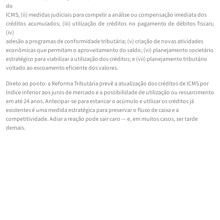
do
ICMS; (ii) medidas judiciais para compelir a análise ou compensação imediata dos
créditos acumulados; (iii) utilização de créditos no pagamento de débitos fiscais;
(iv)
adesão a programas de conformidade tributária; (v) criação de novas atividades
econômicas que permitam o aproveitamento do saldo; (vi) planejamento societário
estratégico para viabilizar a utilização dos créditos; e (vii) planejamento tributário
voltado ao escoamento eficiente dos valores.
Direto ao ponto: a Reforma Tributária prevê a atualização dos créditos de ICMS por
índice inferior aos juros de mercado e a possibilidade de utilização ou ressarcimento
em até 24 anos. Antecipar-se para estancar o acúmulo e utilizar os créditos já
existentes é uma medida estratégica para preservar o fluxo de caixa e a
competitividade. Adiar a reação pode sair caro — e, em muitos casos, ser tarde
demais.
CATEGORIA:
ARTIGOS