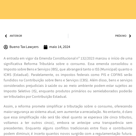
ANTERIOR
PRÓXIMO
Bueno Tax Lawyers
maio 14, 2024
A entrada em vigor da Emenda Constitucional nº 132/2023 marcou o início de uma
significativa Reforma Tributária sobre o consumo. Essa emenda consolidou o
Imposto sobre Bens e Serviços (IBS), que abrangerá tanto o ISS (Municipal) quanto o
ICMS (Estadual). Paralelamente, os impostos federais como PIS e COFINS serão
fundidos na Contribuição sobre Bens e Serviços (CBS). Além disso, bens e serviços
considerados prejudiciais à saúde ou ao meio ambiente podem estar sujeitos ao
Imposto Seletivo (IS), enquanto produtos primários ou semielaborados poderão
ser tributados por Contribuição Estadual.
Assim, a reforma promete simplificar a tributação sobre o consumo, oferecendo
maior segurança ao sistema atual, sem aumentar a arrecadação. No entanto, é claro
que essa simplificação não será tão ideal quanto se esperava (de cinco tributos,
voltamos a ter outros cinco), embora se antecipe uma transparência sem
precedentes. Enquanto alguns conflitos tradicionais entre fisco e contribuinte
podem diminuir, é incerto quantos novos surgirão com a regulamentação futura.