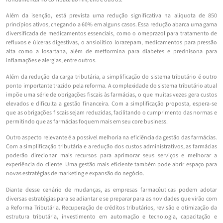
Além da isenção, está prevista uma redução significativa na alíquota de 850
princípios ativos, chegando a 60% em alguns casos. Essa redução abarca uma gama
diversificada de medicamentos essenciais, como o omeprazol para tratamento de
refluxos e úlceras digestivas, o ansiolítico lorazepam, medicamentos para pressão
alta como a losartana, além de metformina para diabetes e prednisona para
inflamações e alergias, entre outros.
Além da redução da carga tributária, a simplificação do sistema tributário é outro
ponto importante trazido pela reforma. A complexidade do sistema tributário atual
impõe uma série de obrigações fiscais às farmácias, o que muitas vezes gera custos
elevados e dificulta a gestão financeira. Com a simplificação proposta, espera-se
que as obrigações fiscais sejam reduzidas, facilitando o cumprimento das normas e
permitindo que as farmácias foquem mais em seu core business.
Outro aspecto relevante é a possível melhoria na eficiência da gestão das farmácias.
Com a simplificação tributária e a redução dos custos administrativos, as farmácias
poderão direcionar mais recursos para aprimorar seus serviços e melhorar a
experiência do cliente. Uma gestão mais eficiente também pode abrir espaço para
novas estratégias de marketing e expansão do negócio.
Diante desse cenário de mudanças, as empresas farmacêuticas podem adotar
diversas estratégias para se adiantar e se preparar para as novidades que virão com
a Reforma Tributária. Recuperação de créditos tributários, revisão e otimização da
estrutura tributária, investimento em automação e tecnologia, capacitação e