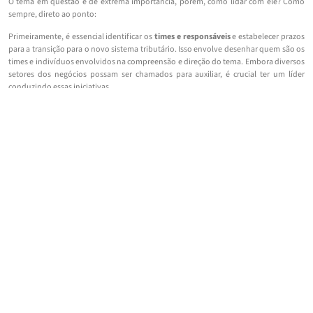
O tema em questão é de extrema importância, porém, como lidar com ele? Como
sempre, direto ao ponto:
Primeiramente, é essencial identificar os
times e responsáveis
e estabelecer prazos
para a transição para o novo sistema tributário. Isso envolve desenhar quem são os
times e indivíduos envolvidos na compreensão e direção do tema. Embora diversos
setores dos negócios possam ser chamados para auxiliar, é crucial ter um líder
conduzindo essas iniciativas.
Após isso, é pertinente criar uma
modelagem
que identifique as variáveis no preço e
outras grandezas do modelo atual, para estimar os impactos dos novos tributos ao
longo do tempo. Embora possa parecer prematuro, essas projeções financeiras
servem para antecipar cenários e identificar possíveis ganhos, perdas, riscos e
oportunidades, permitindo decisões informadas antes que se tornem urgentes.
Também é importante considerar os efeitos nos
regimes
atuais, na
cadeia de
logística
e suprimentos, bem como a conveniência de explorar novas exceções
criadas. Além disso, deve-se avaliar a possibilidade de a empresa possuir
créditos
fiscais do regime atual
, antecipando cenários para evitar custos desnecessários.
Por último, e mais importante, são as pessoas. As equipes atuais podem não ser
suficientes para estrategicamente antecipar e planejar a transição para o novo
regime.
Investimentos em equipes internas e assessores externos
são necessários
para dimensionar corretamente o que fazer e quando fazer. Líderes preparados para
tomar as decisões corretas e executivos treinados para fornecer os cenários de ação
são essenciais diante dessa reforma tributária do consumo. Essas ações podem