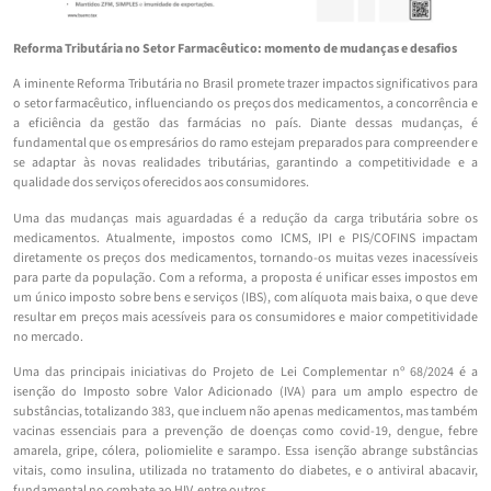
Reforma Tributária no Setor Farmacêutico: momento de mudanças e desafios
A iminente Reforma Tributária no Brasil promete trazer impactos significativos para
o setor farmacêutico, influenciando os preços dos medicamentos, a concorrência e
a eficiência da gestão das farmácias no país. Diante dessas mudanças, é
fundamental que os empresários do ramo estejam preparados para compreender e
se adaptar às novas realidades tributárias, garantindo a competitividade e a
qualidade dos serviços oferecidos aos consumidores.
Uma das mudanças mais aguardadas é a redução da carga tributária sobre os
medicamentos. Atualmente, impostos como ICMS, IPI e PIS/COFINS impactam
diretamente os preços dos medicamentos, tornando-os muitas vezes inacessíveis
para parte da população. Com a reforma, a proposta é unificar esses impostos em
um único imposto sobre bens e serviços (IBS), com alíquota mais baixa, o que deve
resultar em preços mais acessíveis para os consumidores e maior competitividade
no mercado.
Uma das principais iniciativas do Projeto de Lei Complementar nº 68/2024 é a
isenção do Imposto sobre Valor Adicionado (IVA) para um amplo espectro de
substâncias, totalizando 383, que incluem não apenas medicamentos, mas também
vacinas essenciais para a prevenção de doenças como covid-19, dengue, febre
amarela, gripe, cólera, poliomielite e sarampo. Essa isenção abrange substâncias
vitais, como insulina, utilizada no tratamento do diabetes, e o antiviral abacavir,
fundamental no combate ao HIV, entre outros.