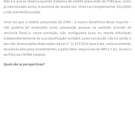
Não é o que se observa quando tratamos de crédito presumido de ICMS que, como
já mencionado acima, é renúncia de receita (art. 14 da Lei Complementar 101/2000)
e não transferência dela.
Uma vez que o crédito presumido de ICMS – e outros benefícios desse imposto –
não poderia ser entendido como subvenção porque, na verdade, oriundo de
renúncia fiscal e, nessa condição, não configuraria lucro ou receita tributável,
independentemente de sua classificação contábil, outra conclusão não há senão o
seu não alcance pelas disposições da Lei nº 12.973/2014 (que trata , exclusivamente,
de subvenções para investimento), e pelos fatos imponíveis do IRPJ e CSLL (lucro) e
do PIS e da COFINS (receita).
Quais são as perspectivas?
Para aqueles contribuintes que decidirem pela judicialização da questão, são boas
as perspectivas que se desenham em um horizonte próximo.
O Judiciário vem concedendo liminares (mandado de segurança coletivo nº
5012462-09.2023.4.03.6100; mandado de segurança nº 5037507-15.2023.4.03.6100;
mandado de segurança nº 1001314-41.2024.4.01.3400; mandado de segurança nº
5038077-98.2023.4.03.6100), sob o manto do precedente qualificado do STJ no Tema
1.182, de acordo com o qual o crédito presumido de ICMS configura incentivo fiscal
voltado à redução de custos, objetivando proporcionar maior competitividade no
mercado para as empresas de determinado Estado-membro, não assumindo, assim,
natureza jurídica de receita ou faturamento para efeito de composição da base de
cálculo do IRPJ e da CSLL, mas sim de renúncia fiscal do Estado.