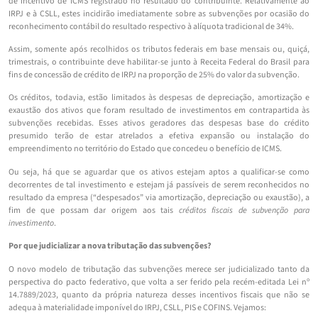
de incentivo de ICMS registrado no resultado do contribuinte. Relativamente ao
IRPJ e à CSLL, estes incidirão imediatamente sobre as subvenções por ocasião do
reconhecimento contábil do resultado respectivo à alíquota tradicional de 34%.
Assim, somente após recolhidos os tributos federais em base mensais ou, quiçá,
trimestrais, o contribuinte deve habilitar-se junto à Receita Federal do Brasil para
fins de concessão de crédito de IRPJ na proporção de 25% do valor da subvenção.
Os créditos, todavia, estão limitados às despesas de depreciação, amortização e
exaustão dos ativos que foram resultado de investimentos em contrapartida às
subvenções recebidas. Esses ativos geradores das despesas base do crédito
presumido terão de estar atrelados a efetiva expansão ou instalação do
empreendimento no território do Estado que concedeu o benefício de ICMS.
Ou seja, há que se aguardar que os ativos estejam aptos a qualificar-se como
decorrentes de tal investimento e estejam já passíveis de serem reconhecidos no
resultado da empresa (“despesados” via amortização, depreciação ou exaustão), a
fim de que possam dar origem aos tais
créditos fiscais de subvenção para
investimento
.
Por que judicializar a nova tributação das subvenções?
O novo modelo de tributação das subvenções merece ser judicializado tanto da
perspectiva do pacto federativo, que volta a ser ferido pela recém-editada Lei nº
14.7889/2023, quanto da própria natureza desses incentivos fiscais que não se
adequa à materialidade imponível do IRPJ, CSLL, PIS e COFINS. Vejamos: