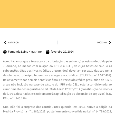
ANTERIOR
PRÓXIMO
Fernanda Lains Higashino
fevereiro 29, 2024
Acreditávamos que a tese acerca da tributação das subvenções estava decidida pelo
Judiciário, ao menos com relação ao IRPJ e a CSLL, de cujas bases de cálculo as
subvenções ditas positivas (créditos presumidos) deveriam ser excluídas sob pena
de ofensa ao princípio federativo e à segurança jurídica (STJ, EREsp nº 1.517.492).
Relativamente aos demais benefícios fiscais diversos do crédito presumido de ICMS,
a sua não inclusão na base de cálculo do IRPJ e da CSLL estaria condicionada ao
cumprimento dos requisitos do art. 30 da Lei nº 12.973/2014 (constituição de reserva
de lucros, destinadas exclusivamente à capitalização ou absorção de prejuízos) (STJ,
REsp nº 1.945.110).
Qual não foi a surpresa dos contribuintes quando, em 2023, houve a edição da
Medida Provisória nº 1.185/2023, posteriormente convertida na Lei nº 14.789/2023,