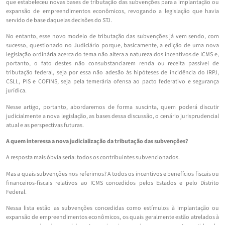
que estabeleceu novas bases de tributação das subvenções para a implantação ou
expansão de empreendimentos econômicos, revogando a legislação que havia
servido de base daquelas decisões do STJ.
No entanto, esse novo modelo de tributação das subvenções já vem sendo, com
sucesso, questionado no Judiciário porque, basicamente, a edição de uma nova
legislação ordinária acerca do tema não altera a natureza dos incentivos de ICMS e,
portanto, o fato destes não consubstanciarem renda ou receita passível de
tributação federal, seja por essa não adesão às hipóteses de incidência do IRPJ,
CSLL, PIS e COFINS, seja pela temerária ofensa ao pacto federativo e segurança
jurídica.
Nesse artigo, portanto, abordaremos de forma suscinta, quem poderá discutir
judicialmente a nova legislação, as bases dessa discussão, o cenário jurisprudencial
atual e as perspectivas futuras.
A quem interessa a nova judicialização da tributação das subvenções?
A resposta mais óbvia seria: todos os contribuintes subvencionados.
Mas a quais subvenções nos referimos? A todos os incentivos e benefícios fiscais ou
financeiros-fiscais relativos ao ICMS concedidos pelos Estados e pelo Distrito
Federal.
Nessa lista estão as subvenções concedidas como estímulos à implantação ou
expansão de empreendimentos econômicos, os quais geralmente estão atrelados à