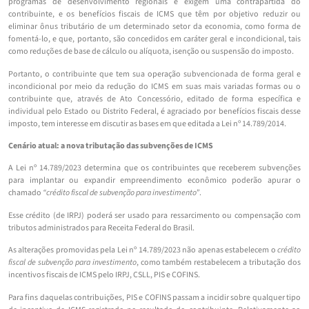
programas de desenvolvimento regionais e exigem uma contrapartida do
contribuinte, e os benefícios fiscais de ICMS que têm por objetivo reduzir ou
eliminar ônus tributário de um determinado setor da economia, como forma de
fomentá-lo, e que, portanto, são concedidos em caráter geral e incondicional, tais
como reduções de base de cálculo ou alíquota, isenção ou suspensão do imposto.
Portanto, o contribuinte que tem sua operação subvencionada de forma geral e
incondicional por meio da redução do ICMS em suas mais variadas formas ou o
contribuinte que, através de Ato Concessório, editado de forma específica e
individual pelo Estado ou Distrito Federal, é agraciado por benefícios fiscais desse
imposto, tem interesse em discutir as bases em que editada a Lei nº 14.789/2014.
Cenário atual: a nova tributação das subvenções de ICMS
A Lei nº 14.789/2023 determina que os contribuintes que receberem subvenções
para implantar ou expandir empreendimento econômico poderão apurar o
chamado
“crédito fiscal de subvenção para investimento”
.
Esse crédito (de IRPJ) poderá ser usado para ressarcimento ou compensação com
tributos administrados para Receita Federal do Brasil.
As alterações promovidas pela Lei nº 14.789/2023 não apenas estabelecem o
crédito
fiscal de subvenção para investimento
, como também restabelecem a tributação dos
incentivos fiscais de ICMS pelo IRPJ, CSLL, PIS e COFINS.
Para fins daquelas contribuições, PIS e COFINS passam a incidir sobre qualquer tipo