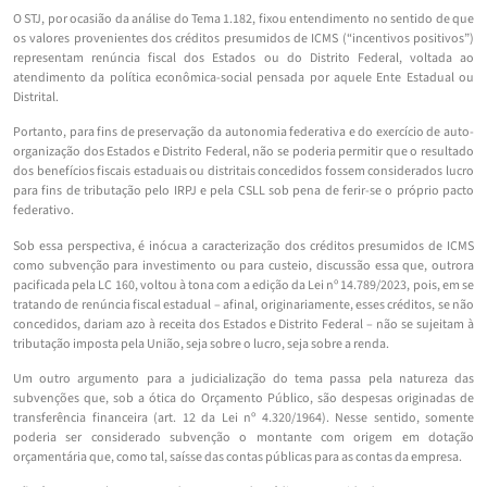
O STJ, por ocasião da análise do Tema 1.182, fixou entendimento no sentido de que
os valores provenientes dos créditos presumidos de ICMS (“incentivos positivos”)
representam renúncia fiscal dos Estados ou do Distrito Federal, voltada ao
atendimento da política econômica-social pensada por aquele Ente Estadual ou
Distrital.
Portanto, para fins de preservação da autonomia federativa e do exercício de auto-
organização dos Estados e Distrito Federal, não se poderia permitir que o resultado
dos benefícios fiscais estaduais ou distritais concedidos fossem considerados lucro
para fins de tributação pelo IRPJ e pela CSLL sob pena de ferir-se o próprio pacto
federativo.
Sob essa perspectiva, é inócua a caracterização dos créditos presumidos de ICMS
como subvenção para investimento ou para custeio, discussão essa que, outrora
pacificada pela LC 160, voltou à tona com a edição da Lei nº 14.789/2023, pois, em se
tratando de renúncia fiscal estadual – afinal, originariamente, esses créditos, se não
concedidos, dariam azo à receita dos Estados e Distrito Federal – não se sujeitam à
tributação imposta pela União, seja sobre o lucro, seja sobre a renda.
Um outro argumento para a judicialização do tema passa pela natureza das
subvenções que, sob a ótica do Orçamento Público, são despesas originadas de
transferência financeira (art. 12 da Lei nº 4.320/1964). Nesse sentido, somente
poderia ser considerado subvenção o montante com origem em dotação
orçamentária que, como tal, saísse das contas públicas para as contas da empresa.