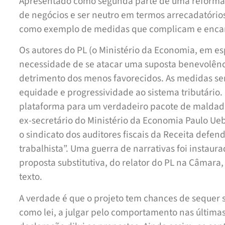
Apresentado como segunda parte de uma reforma t
de negócios e ser neutro em termos arrecadatório
como exemplo de medidas que complicam e encare
Os autores do PL (o Ministério da Economia, em es
necessidade de se atacar uma suposta benevolência
detrimento dos menos favorecidos. As medidas seri
equidade e progressividade ao sistema tributário. P
plataforma para um verdadeiro pacote de maldade
ex-secretário do Ministério da Economia Paulo Ue
o sindicato dos auditores fiscais da Receita defen
trabalhista”. Uma guerra de narrativas foi instau
proposta substitutiva, do relator do PL na Câmara
texto.
A verdade é que o projeto tem chances de sequer s
como lei, a julgar pelo comportamento nas última