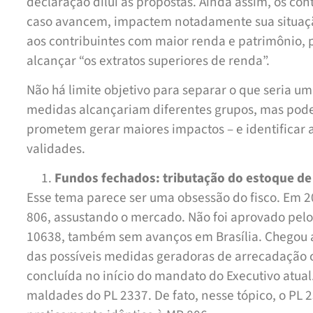
declaração dilui as propostas. Ainda assim, os con
caso avancem, impactem notadamente sua situaçã
aos contribuintes com maior renda e patrimônio,
alcançar “os extratos superiores de renda”.
Não há limite objetivo para separar o que seria uma
medidas alcançariam diferentes grupos, mas pode
prometem gerar maiores impactos – e identificar as
validades.
Fundos fechados: tributação do estoque de 
Esse tema parece ser uma obsessão do fisco. Em 20
806, assustando o mercado. Não foi aprovado pelo
10638, também sem avanços em Brasília. Chegou a
das possíveis medidas geradoras de arrecadação 
concluída no início do mandato do Executivo atua
maldades do PL 2337. De fato, nesse tópico, o PL 2