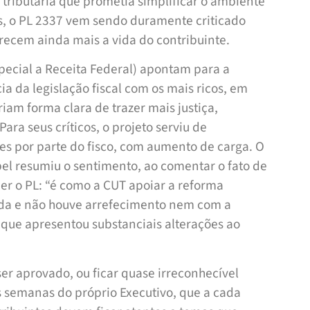
ributária que prometia simplificar o ambiente
s, o PL 2337 vem sendo duramente criticado
cem ainda mais a vida do contribuinte.
pecial a Receita Federal) apontam para a
 da legislação fiscal com os mais ricos, em
am forma clara de trazer mais justiça,
ara seus críticos, o projeto serviu de
s por parte do fisco, com aumento de carga. O
bel resumiu o sentimento, ao comentar o fato de
der o PL: “é como a CUT apoiar a reforma
rada e não houve arrefecimento nem com a
, que apresentou substanciais alterações ao
er aprovado, ou ficar quase irreconhecível
s semanas do próprio Executivo, que a cada