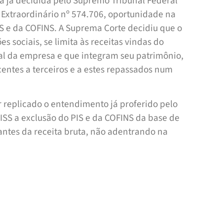
ia já decidida pelo Supremo Tribunal Federal
Extraordinário nº 574.706, oportunidade na
PIS e da COFINS. A Suprema Corte decidiu que o
s sociais, se limita às receitas vindas do
ial da empresa e que integram seu patrimônio,
entes a terceiros e a estes repassados num
r replicado o entendimento já proferido pelo
 ISS a exclusão do PIS e da COFINS da base de
rantes da receita bruta, não adentrando na
to do serviço prestado e, portanto, uma vez
o contribuinte do prestador e, na sequência,
izando como acréscimo ao patrimônio do
há que dizer base imponível do ISS.